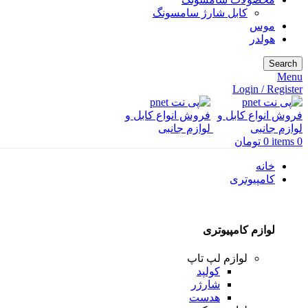
کابل شارژ سامسونگ
موس
هولدر
Search
Menu
Login / Register
0
items
0
تومان
خانه
کامپیوتری
لوازم کامپیوتری
لوازم لپ تاپ
کولپد
شارژر
هدست