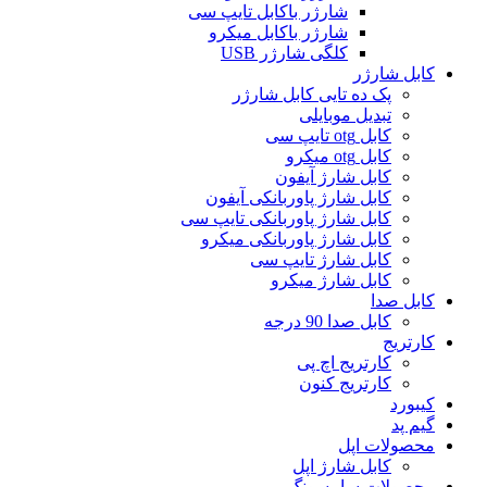
شارژر باکابل تایپ سی
شارژر باکابل میکرو
کلگی شارژر USB
کابل شارژر
پک ده تایی کابل شارژر
تبدیل موبایلی
کابل otg تایپ سی
کابل otg میکرو
کابل شارژ آیفون
کابل شارژ پاوربانکی آیفون
کابل شارژ پاوربانکی تایپ سی
کابل شارژ پاوربانکی میکرو
کابل شارژ تایپ سی
کابل شارژ میکرو
کابل صدا
کابل صدا 90 درجه
کارتریج
کارتریج اچ پی
کارتریج کنون
کیبورد
گیم پد
محصولات اپل
کابل شارژ اپل
محصولات سامسونگ