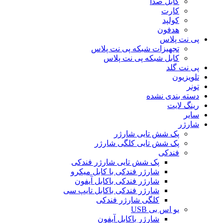
کابل صدا
کارت
کولپد
هدفون
پی نت پلاس
تجهیزات شبکه پی نت پلاس
کابل شبکه پی نت پلاس
پی نت گلد
تلویزیون
تونر
دسته بندی نشده
رینگ لایت
سایر
شارژر
پک شش تایی شارژر
پک شش تایی کلگی شارژر
فندکی
پک شش تایی شارژر فندکی
شارژر فندکی با کابل میکرو
شارژر فندکی باکابل آیفون
شارژر فندکی باکابل تایپ سی
کلگی شارژر فندکی
یو اس بی USB
شارژر باکابل آیفون