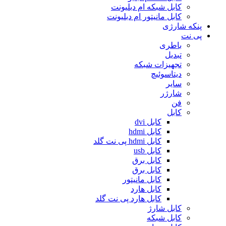
کابل شبکه ام دبلیونت
کابل مانیتور ام دبلیونت
پنکه شارژی
پی نت
باطری
تبدیل
تجهیزات شبکه
دیتاسوئیچ
سایر
شارژر
فن
کابل
کابل dvi
کابل hdmi
کابل hdmi پی نت گلد
کابل usb
کابل برق
کابل برق
کابل مانیتور
کابل هارد
کابل هارد پی نت گلد
کابل شارژ
کابل شبکه