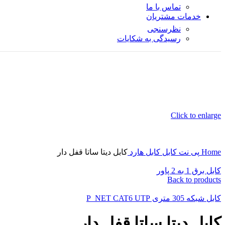
تماس با ما
خدمات مشتریان
نظرسنجی
رسیدگی به شکایات
Click to enlarge
Home
پی نت
کابل
کابل هارد
کابل دیتا ساتا قفل دار
کابل برق 1 به 2 پاور
Back to products
کابل شبکه 305 متری P_NET CAT6 UTP
کابل دیتا ساتا قفل دار