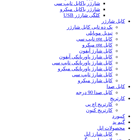
شارژر باکابل تایپ سی
شارژر باکابل میکرو
کلگی شارژر USB
کابل شارژر
پک ده تایی کابل شارژر
تبدیل موبایلی
کابل otg تایپ سی
کابل otg میکرو
کابل شارژ آیفون
کابل شارژ پاوربانکی آیفون
کابل شارژ پاوربانکی تایپ سی
کابل شارژ پاوربانکی میکرو
کابل شارژ تایپ سی
کابل شارژ میکرو
کابل صدا
کابل صدا 90 درجه
کارتریج
کارتریج اچ پی
کارتریج کنون
کیبورد
گیم پد
محصولات اپل
کابل شارژ اپل
محصولات سامسونگ