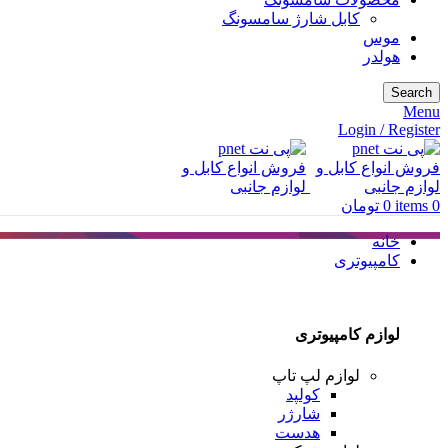
کابل شارژ سامسونگ
موس
هولدر
Search
Menu
Login / Register
0
items
0
تومان
خانه
کامپیوتری
لوازم کامپیوتری
لوازم لپ تاپ
کولپد
شارژر
هدست