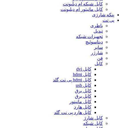
کابل شبکه ام دبلیونت
کابل مانیتور ام دبلیونت
پنکه شارژی
پی نت
باطری
تبدیل
تجهیزات شبکه
دیتاسوئیچ
سایر
شارژر
فن
کابل
کابل dvi
کابل hdmi
کابل hdmi پی نت گلد
کابل usb
کابل برق
کابل برق
کابل مانیتور
کابل هارد
کابل هارد پی نت گلد
کابل شارژ
کابل شبکه