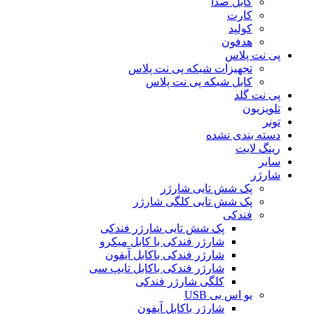
کابل صدا
کارت
کولپد
هدفون
پی نت پلاس
تجهیزات شبکه پی نت پلاس
کابل شبکه پی نت پلاس
پی نت گلد
تلویزیون
تونر
دسته بندی نشده
رینگ لایت
سایر
شارژر
پک شش تایی شارژر
پک شش تایی کلگی شارژر
فندکی
پک شش تایی شارژر فندکی
شارژر فندکی با کابل میکرو
شارژر فندکی باکابل آیفون
شارژر فندکی باکابل تایپ سی
کلگی شارژر فندکی
یو اس بی USB
شارژر باکابل آیفون