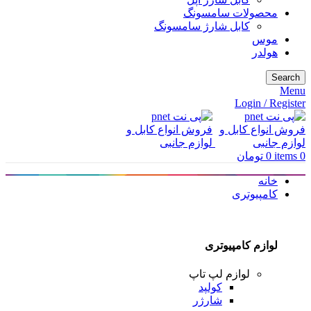
محصولات سامسونگ
کابل شارژ سامسونگ
موس
هولدر
Search
Menu
Login / Register
0
items
0
تومان
خانه
کامپیوتری
لوازم کامپیوتری
لوازم لپ تاپ
کولپد
شارژر