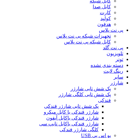
کابل شبکه
کابل صدا
کارت
کولپد
هدفون
پی نت پلاس
تجهیزات شبکه پی نت پلاس
کابل شبکه پی نت پلاس
پی نت گلد
تلویزیون
تونر
دسته بندی نشده
رینگ لایت
سایر
شارژر
پک شش تایی شارژر
پک شش تایی کلگی شارژر
فندکی
پک شش تایی شارژر فندکی
شارژر فندکی با کابل میکرو
شارژر فندکی باکابل آیفون
شارژر فندکی باکابل تایپ سی
کلگی شارژر فندکی
یو اس بی USB