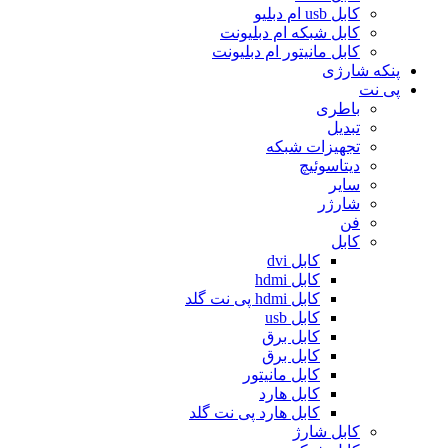
کابل usb ام دبلیو
کابل شبکه ام دبلیونت
کابل مانیتور ام دبلیونت
پنکه شارژی
پی نت
باطری
تبدیل
تجهیزات شبکه
دیتاسوئیچ
سایر
شارژر
فن
کابل
کابل dvi
کابل hdmi
کابل hdmi پی نت گلد
کابل usb
کابل برق
کابل برق
کابل مانیتور
کابل هارد
کابل هارد پی نت گلد
کابل شارژ