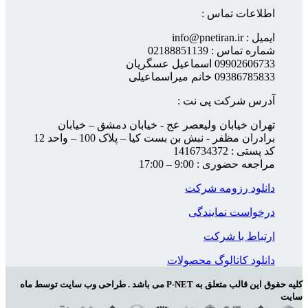
اطلاعات تماس :
ایمیل : info@pnetiran.ir
شماره تماس : 02188851139
09902606733 اسماعیل عسگریان
09386785833 خانم میراسماعیلی
آدرس شرکت پی نت :
تهران خیابان ولیعصر عج - خیابان دمشق – خیابان
برادران مظفر - نبش بن بست کیا – پلاک 100 – واحد 12
کد پستی : 1416734372
مراجعه حضوری : 9:00 – 17:00
دانلود رزومه شرکت
درخواست نمایندگی
ارتباط با شرکت
دانلود کاتالوگ محصولات
کلیه حقوق این قالب متعلق به P-NET می باشد . طراحی وب سایت توسط ماه
سایت