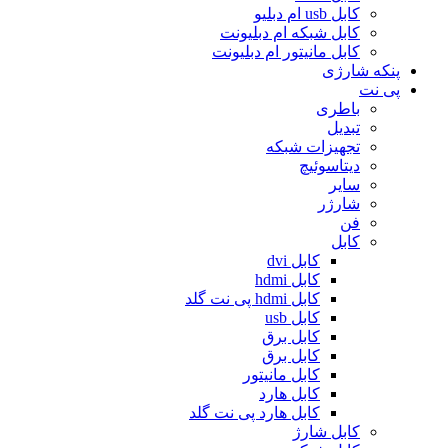
کابل usb ام دبلیو
کابل شبکه ام دبلیونت
کابل مانیتور ام دبلیونت
پنکه شارژی
پی نت
باطری
تبدیل
تجهیزات شبکه
دیتاسوئیچ
سایر
شارژر
فن
کابل
کابل dvi
کابل hdmi
کابل hdmi پی نت گلد
کابل usb
کابل برق
کابل برق
کابل مانیتور
کابل هارد
کابل هارد پی نت گلد
کابل شارژ