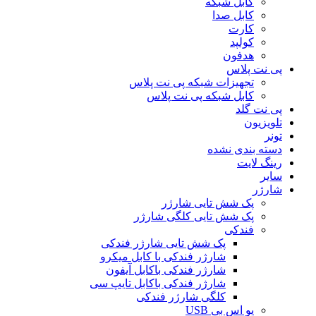
کابل شبکه
کابل صدا
کارت
کولپد
هدفون
پی نت پلاس
تجهیزات شبکه پی نت پلاس
کابل شبکه پی نت پلاس
پی نت گلد
تلویزیون
تونر
دسته بندی نشده
رینگ لایت
سایر
شارژر
پک شش تایی شارژر
پک شش تایی کلگی شارژر
فندکی
پک شش تایی شارژر فندکی
شارژر فندکی با کابل میکرو
شارژر فندکی باکابل آیفون
شارژر فندکی باکابل تایپ سی
کلگی شارژر فندکی
یو اس بی USB