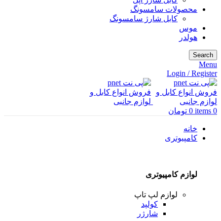
محصولات سامسونگ
کابل شارژ سامسونگ
موس
هولدر
Search
Menu
Login / Register
0
items
0
تومان
خانه
کامپیوتری
لوازم کامپیوتری
لوازم لپ تاپ
کولپد
شارژر