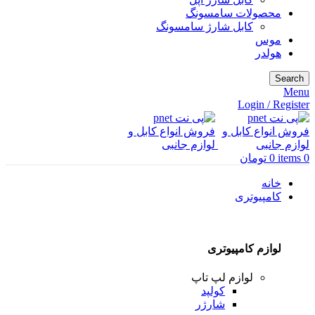
محصولات سامسونگ
کابل شارژ سامسونگ
موس
هولدر
Search
Menu
Login / Register
0
items
0
تومان
خانه
کامپیوتری
لوازم کامپیوتری
لوازم لپ تاپ
کولپد
شارژر