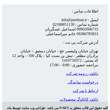
اطلاعات تماس :
ایمیل : info@pnetiran.ir
شماره تماس : 02188851139
09902606733 اسماعیل عسگریان
09386785833 خانم میراسماعیلی
آدرس شرکت پی نت :
تهران خیابان ولیعصر عج - خیابان دمشق – خیابان
برادران مظفر - نبش بن بست کیا – پلاک 100 – واحد 12
کد پستی : 1416734372
مراجعه حضوری : 9:00 – 17:00
دانلود رزومه شرکت
درخواست نمایندگی
ارتباط با شرکت
دانلود کاتالوگ محصولات
کلیه حقوق این قالب متعلق به P-NET می باشد . طراحی وب سایت توسط ماه