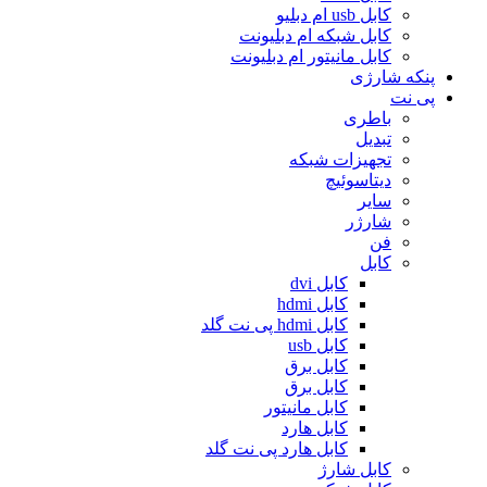
کابل usb ام دبلیو
کابل شبکه ام دبلیونت
کابل مانیتور ام دبلیونت
پنکه شارژی
پی نت
باطری
تبدیل
تجهیزات شبکه
دیتاسوئیچ
سایر
شارژر
فن
کابل
کابل dvi
کابل hdmi
کابل hdmi پی نت گلد
کابل usb
کابل برق
کابل برق
کابل مانیتور
کابل هارد
کابل هارد پی نت گلد
کابل شارژ