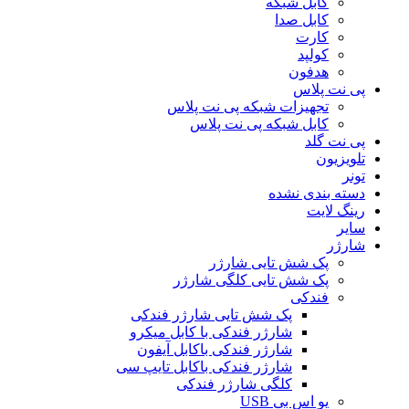
کابل شبکه
کابل صدا
کارت
کولپد
هدفون
پی نت پلاس
تجهیزات شبکه پی نت پلاس
کابل شبکه پی نت پلاس
پی نت گلد
تلویزیون
تونر
دسته بندی نشده
رینگ لایت
سایر
شارژر
پک شش تایی شارژر
پک شش تایی کلگی شارژر
فندکی
پک شش تایی شارژر فندکی
شارژر فندکی با کابل میکرو
شارژر فندکی باکابل آیفون
شارژر فندکی باکابل تایپ سی
کلگی شارژر فندکی
یو اس بی USB