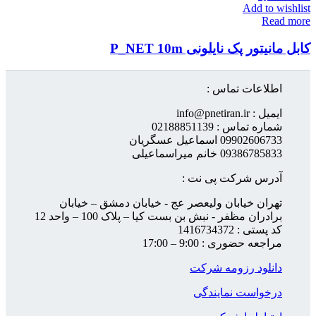
Add to wishlist
Read more
کابل مانیتور پک نایلونی P_NET 10m
اطلاعات تماس :
ایمیل : info@pnetiran.ir
شماره تماس : 02188851139
09902606733 اسماعیل عسگریان
09386785833 خانم میراسماعیلی
آدرس شرکت پی نت :
تهران خیابان ولیعصر عج - خیابان دمشق – خیابان
برادران مظفر - نبش بن بست کیا – پلاک 100 – واحد 12
کد پستی : 1416734372
مراجعه حضوری : 9:00 – 17:00
دانلود رزومه شرکت
درخواست نمایندگی