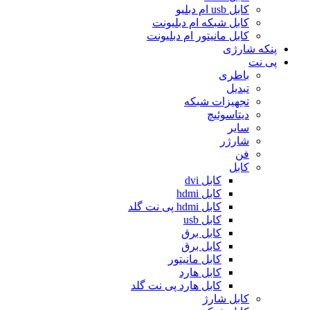
کابل usb ام دبلیو
کابل شبکه ام دبلیونت
کابل مانیتور ام دبلیونت
پنکه شارژی
پی نت
باطری
تبدیل
تجهیزات شبکه
دیتاسوئیچ
سایر
شارژر
فن
کابل
کابل dvi
کابل hdmi
کابل hdmi پی نت گلد
کابل usb
کابل برق
کابل برق
کابل مانیتور
کابل هارد
کابل هارد پی نت گلد
کابل شارژ