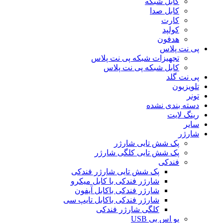
کابل شبکه
کابل صدا
کارت
کولپد
هدفون
پی نت پلاس
تجهیزات شبکه پی نت پلاس
کابل شبکه پی نت پلاس
پی نت گلد
تلویزیون
تونر
دسته بندی نشده
رینگ لایت
سایر
شارژر
پک شش تایی شارژر
پک شش تایی کلگی شارژر
فندکی
پک شش تایی شارژر فندکی
شارژر فندکی با کابل میکرو
شارژر فندکی باکابل آیفون
شارژر فندکی باکابل تایپ سی
کلگی شارژر فندکی
یو اس بی USB