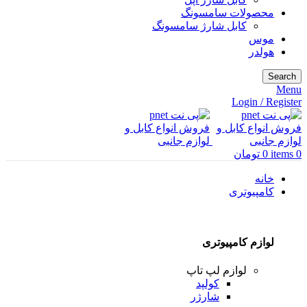
محصولات سامسونگ
کابل شارژ سامسونگ
موس
هولدر
Search
Menu
Login / Register
0
items
0
تومان
خانه
کامپیوتری
لوازم کامپیوتری
لوازم لپ تاپ
کولپد
شارژر