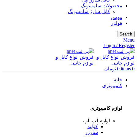
محصولات سامسونگ
کابل شارژ سامسونگ
موس
هولدر
Search
Menu
Login / Register
0
items
0
تومان
خانه
کامپیوتری
لوازم کامپیوتری
لوازم لپ تاپ
کولپد
شارژر