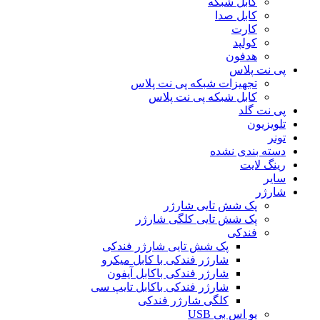
کابل شبکه
کابل صدا
کارت
کولپد
هدفون
پی نت پلاس
تجهیزات شبکه پی نت پلاس
کابل شبکه پی نت پلاس
پی نت گلد
تلویزیون
تونر
دسته بندی نشده
رینگ لایت
سایر
شارژر
پک شش تایی شارژر
پک شش تایی کلگی شارژر
فندکی
پک شش تایی شارژر فندکی
شارژر فندکی با کابل میکرو
شارژر فندکی باکابل آیفون
شارژر فندکی باکابل تایپ سی
کلگی شارژر فندکی
یو اس بی USB