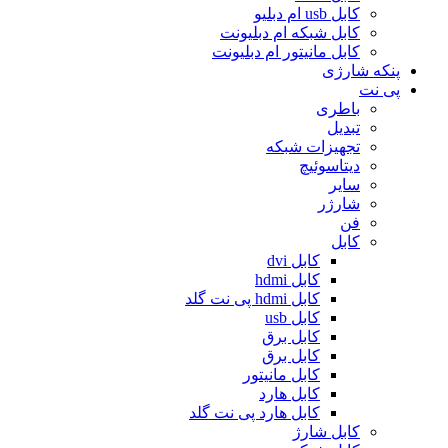
کابل usb ام دبلیو
کابل شبکه ام دبلیونت
کابل مانیتور ام دبلیونت
پنکه شارژی
پی نت
باطری
تبدیل
تجهیزات شبکه
دیتاسوئیچ
سایر
شارژر
فن
کابل
کابل dvi
کابل hdmi
کابل hdmi پی نت گلد
کابل usb
کابل برق
کابل برق
کابل مانیتور
کابل هارد
کابل هارد پی نت گلد
کابل شارژ