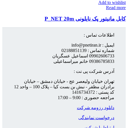
Add to wishlist
Read more
کابل مانیتور پک نایلونی P_NET 20m
اطلاعات تماس :
ایمیل : info@pnetiran.ir
شماره تماس : 02188851139
09902606733 اسماعیل عسگریان
09386785833 خانم میراسماعیلی
آدرس شرکت پی نت :
تهران خیابان ولیعصر عج - خیابان دمشق – خیابان
برادران مظفر - نبش بن بست کیا – پلاک 100 – واحد 12
کد پستی : 1416734372
مراجعه حضوری : 9:00 – 17:00
دانلود رزومه شرکت
درخواست نمایندگی
ارتباط با شرکت