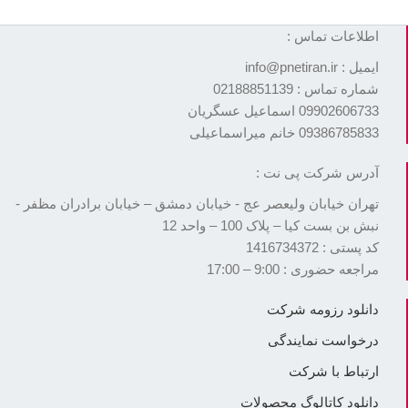
اطلاعات تماس :
ایمیل : info@pnetiran.ir
شماره تماس : 02188851139
09902606733 اسماعیل عسگریان
09386785833 خانم میراسماعیلی
آدرس شرکت پی نت :
تهران خیابان ولیعصر عج - خیابان دمشق – خیابان برادران مظفر -
نبش بن بست کیا – پلاک 100 – واحد 12
کد پستی : 1416734372
مراجعه حضوری : 9:00 – 17:00
دانلود رزومه شرکت
درخواست نمایندگی
ارتباط با شرکت
دانلود کاتالوگ محصولات