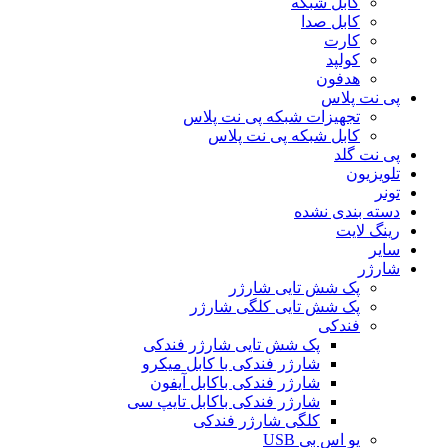
کابل شبکه
کابل صدا
کارت
کولپد
هدفون
پی نت پلاس
تجهیزات شبکه پی نت پلاس
کابل شبکه پی نت پلاس
پی نت گلد
تلویزیون
تونر
دسته بندی نشده
رینگ لایت
سایر
شارژر
پک شش تایی شارژر
پک شش تایی کلگی شارژر
فندکی
پک شش تایی شارژر فندکی
شارژر فندکی با کابل میکرو
شارژر فندکی باکابل آیفون
شارژر فندکی باکابل تایپ سی
کلگی شارژر فندکی
یو اس بی USB