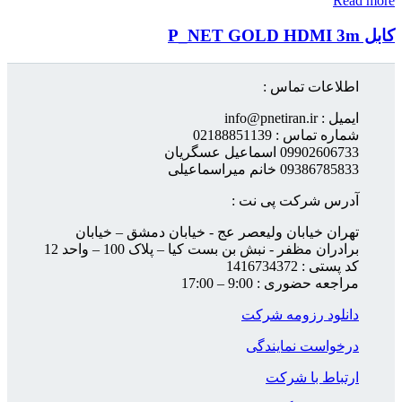
Read more
کابل P_NET GOLD HDMI 3m
اطلاعات تماس :
ایمیل : info@pnetiran.ir
شماره تماس : 02188851139
09902606733 اسماعیل عسگریان
09386785833 خانم میراسماعیلی
آدرس شرکت پی نت :
تهران خیابان ولیعصر عج - خیابان دمشق – خیابان
برادران مظفر - نبش بن بست کیا – پلاک 100 – واحد 12
کد پستی : 1416734372
مراجعه حضوری : 9:00 – 17:00
دانلود رزومه شرکت
درخواست نمایندگی
ارتباط با شرکت