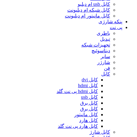
کابل usb ام دبلیو
کابل شبکه ام دبلیونت
کابل مانیتور ام دبلیونت
پنکه شارژی
پی نت
باطری
تبدیل
تجهیزات شبکه
دیتاسوئیچ
سایر
شارژر
فن
کابل
کابل dvi
کابل hdmi
کابل hdmi پی نت گلد
کابل usb
کابل برق
کابل برق
کابل مانیتور
کابل هارد
کابل هارد پی نت گلد
کابل شارژ