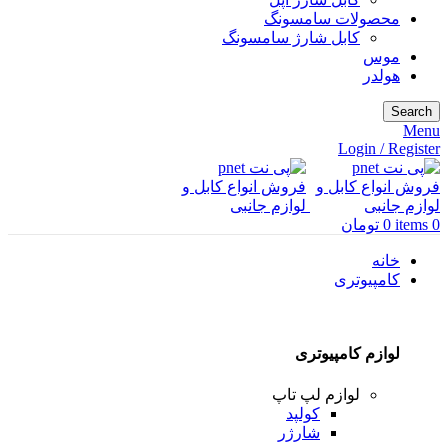
محصولات سامسونگ
کابل شارژ سامسونگ
موس
هولدر
Search
Menu
Login / Register
0
items
0
تومان
خانه
کامپیوتری
لوازم کامپیوتری
لوازم لپ تاپ
کولپد
شارژر