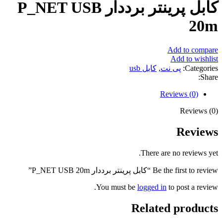
کابل پرینتر برددار P_NET USB
20m
Add to compare
Add to wishlist
Categories:
پی نت
,
کابل usb
Share:
Reviews (0)
Reviews (0)
Reviews
There are no reviews yet.
Be the first to review “کابل پرینتر برددار P_NET USB 20m”
You must be
logged in
to post a review.
Related products