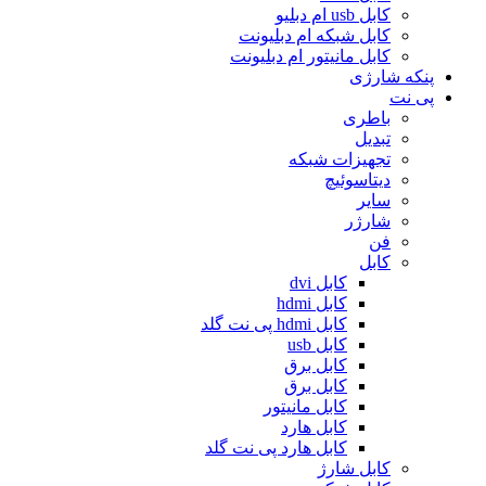
کابل usb ام دبلیو
کابل شبکه ام دبلیونت
کابل مانیتور ام دبلیونت
پنکه شارژی
پی نت
باطری
تبدیل
تجهیزات شبکه
دیتاسوئیچ
سایر
شارژر
فن
کابل
کابل dvi
کابل hdmi
کابل hdmi پی نت گلد
کابل usb
کابل برق
کابل برق
کابل مانیتور
کابل هارد
کابل هارد پی نت گلد
کابل شارژ