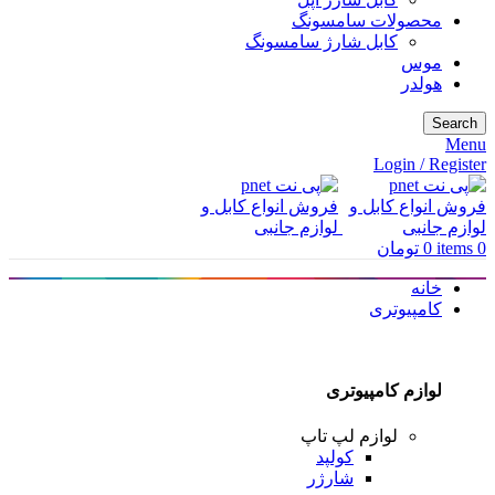
محصولات سامسونگ
کابل شارژ سامسونگ
موس
هولدر
Search
Menu
Login / Register
0
items
0
تومان
خانه
کامپیوتری
لوازم کامپیوتری
لوازم لپ تاپ
کولپد
شارژر