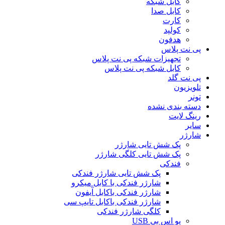
کابل شبکه
کابل صدا
کارت
کولپد
هدفون
پی نت پلاس
تجهیزات شبکه پی نت پلاس
کابل شبکه پی نت پلاس
پی نت گلد
تلویزیون
تونر
دسته بندی نشده
رینگ لایت
سایر
شارژر
پک شش تایی شارژر
پک شش تایی کلگی شارژر
فندکی
پک شش تایی شارژر فندکی
شارژر فندکی با کابل میکرو
شارژر فندکی باکابل آیفون
شارژر فندکی باکابل تایپ سی
کلگی شارژر فندکی
یو اس بی USB