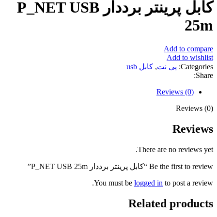
کابل پرینتر برددار P_NET USB
25m
Add to compare
Add to wishlist
Categories:
پی نت
,
کابل usb
Share:
Reviews (0)
Reviews (0)
Reviews
There are no reviews yet.
Be the first to review “کابل پرینتر برددار P_NET USB 25m”
You must be
logged in
to post a review.
Related products