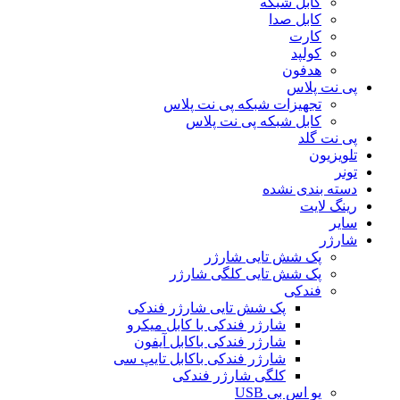
کابل شبکه
کابل صدا
کارت
کولپد
هدفون
پی نت پلاس
تجهیزات شبکه پی نت پلاس
کابل شبکه پی نت پلاس
پی نت گلد
تلویزیون
تونر
دسته بندی نشده
رینگ لایت
سایر
شارژر
پک شش تایی شارژر
پک شش تایی کلگی شارژر
فندکی
پک شش تایی شارژر فندکی
شارژر فندکی با کابل میکرو
شارژر فندکی باکابل آیفون
شارژر فندکی باکابل تایپ سی
کلگی شارژر فندکی
یو اس بی USB