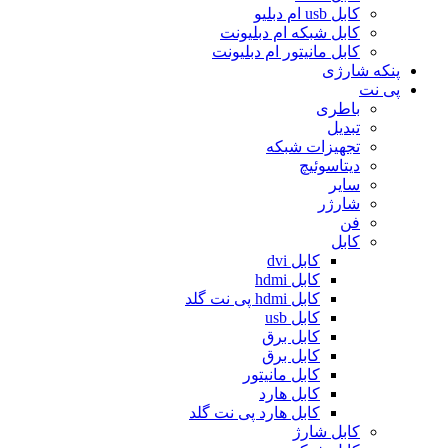
کابل usb ام دبلیو
کابل شبکه ام دبلیونت
کابل مانیتور ام دبلیونت
پنکه شارژی
پی نت
باطری
تبدیل
تجهیزات شبکه
دیتاسوئیچ
سایر
شارژر
فن
کابل
کابل dvi
کابل hdmi
کابل hdmi پی نت گلد
کابل usb
کابل برق
کابل برق
کابل مانیتور
کابل هارد
کابل هارد پی نت گلد
کابل شارژ