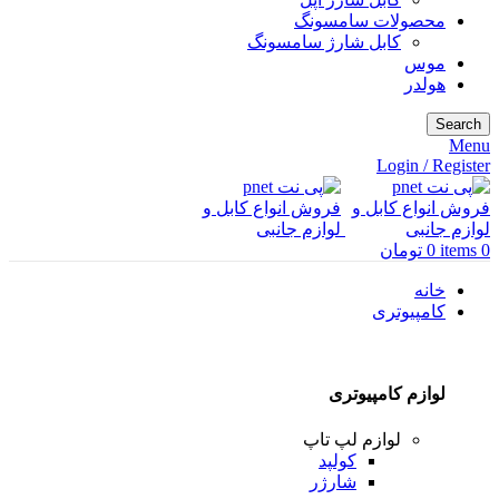
محصولات سامسونگ
کابل شارژ سامسونگ
موس
هولدر
Search
Menu
Login / Register
0
items
0
تومان
خانه
کامپیوتری
لوازم کامپیوتری
لوازم لپ تاپ
کولپد
شارژر