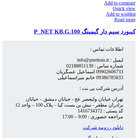
Add to compare
Quick view
Add to wishlist
Read more
کیبورد سیم دار گیمینگ P_NET KB.G.100
اطلاعات تماس :
ایمیل : info@pnetiran.ir
شماره تماس : 02188851139
09902606733 اسماعیل عسگریان
09386785833 خانم میراسماعیلی
آدرس شرکت پی نت :
تهران خیابان ولیعصر عج - خیابان دمشق – خیابان
برادران مظفر - نبش بن بست کیا – پلاک 100 – واحد 12
کد پستی : 1416734372
مراجعه حضوری : 9:00 – 17:00
دانلود رزومه شرکت