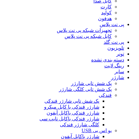
کابل صدا
کارت
کولپد
هدفون
پی نت پلاس
تجهیزات شبکه پی نت پلاس
کابل شبکه پی نت پلاس
پی نت گلد
تلویزیون
تونر
دسته بندی نشده
رینگ لایت
سایر
شارژر
پک شش تایی شارژر
پک شش تایی کلگی شارژر
فندکی
پک شش تایی شارژر فندکی
شارژر فندکی با کابل میکرو
شارژر فندکی باکابل آیفون
شارژر فندکی باکابل تایپ سی
کلگی شارژر فندکی
یو اس بی USB
شارژر باکابل آیفون