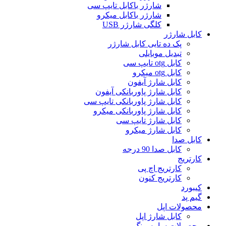
شارژر باکابل تایپ سی
شارژر باکابل میکرو
کلگی شارژر USB
کابل شارژر
پک ده تایی کابل شارژر
تبدیل موبایلی
کابل otg تایپ سی
کابل otg میکرو
کابل شارژ آیفون
کابل شارژ پاوربانکی آیفون
کابل شارژ پاوربانکی تایپ سی
کابل شارژ پاوربانکی میکرو
کابل شارژ تایپ سی
کابل شارژ میکرو
کابل صدا
کابل صدا 90 درجه
کارتریج
کارتریج اچ پی
کارتریج کنون
کیبورد
گیم پد
محصولات اپل
کابل شارژ اپل
محصولات سامسونگ