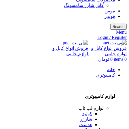
کابل شارژ سامسونگ
موس
هولدر
Search
Menu
Login / Register
0
items
0
تومان
خانه
کامپیوتری
لوازم کامپیوتری
لوازم لپ تاپ
کولپد
شارژر
هدست