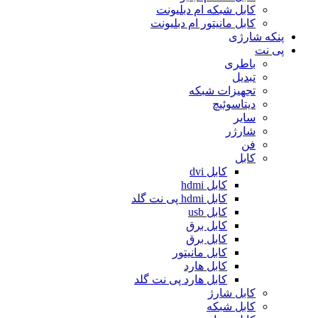
کابل شبکه ام دبلیونت
کابل مانیتور ام دبلیونت
پنکه شارژی
پی نت
باطری
تبدیل
تجهیزات شبکه
دیتاسوئیچ
سایر
شارژر
فن
کابل
کابل dvi
کابل hdmi
کابل hdmi پی نت گلد
کابل usb
کابل برق
کابل برق
کابل مانیتور
کابل هارد
کابل هارد پی نت گلد
کابل شارژ
کابل شبکه