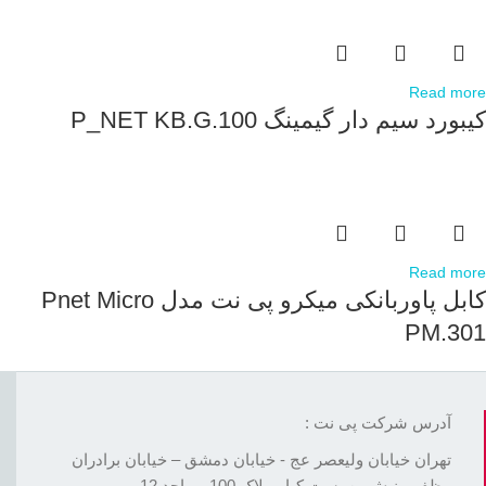
Read more
کیبورد سیم دار گیمینگ P_NET KB.G.100
Read more
کابل پاوربانکی میکرو پی نت مدل Pnet Micro
PM.301
آدرس شرکت پی نت :
تهران خیابان ولیعصر عج - خیابان دمشق – خیابان برادران
مظفر - نبش بن بست کیا – پلاک 100 – واحد 12