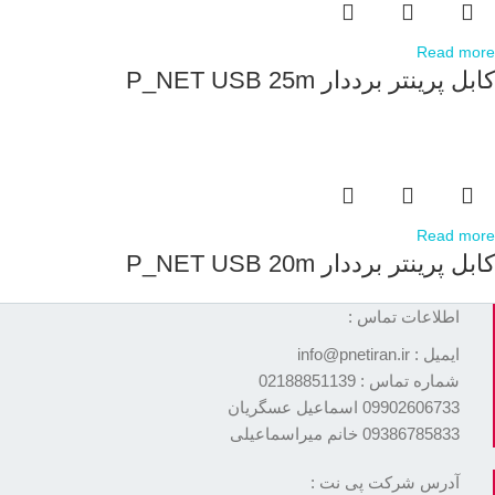
Read more
کابل پرینتر برددار P_NET USB 25m
Read more
کابل پرینتر برددار P_NET USB 20m
اطلاعات تماس :
ایمیل : info@pnetiran.ir
شماره تماس : 02188851139
09902606733 اسماعیل عسگریان
09386785833 خانم میراسماعیلی
آدرس شرکت پی نت :