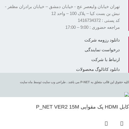
تهران خیابان ولیعصر عج - خیابان دمشق – خیابان برادران مظفر -
نبش بن بست کیا – پلاک 100 – واحد 12
کد پستی : 1416734372
مراجعه حضوری : 9:00 – 17:00
دانلود رزومه شرکت
درخواست نمایندگی
ارتباط با شرکت
دانلود کاتالوگ محصولات
کلیه حقوق این قالب متعلق به P-NET می باشد . طراحی وب سایت توسط ماه سایت
کابل HDMI پک مقوایی P_NET VER2 15M