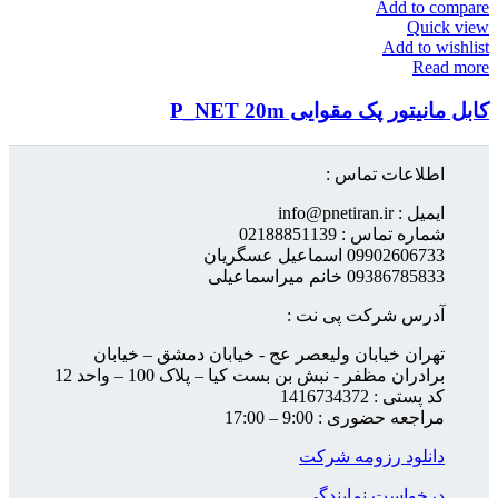
Add to compare
Quick view
Add to wishlist
Read more
کابل مانیتور پک مقوایی P_NET 20m
اطلاعات تماس :
ایمیل : info@pnetiran.ir
شماره تماس : 02188851139
09902606733 اسماعیل عسگریان
09386785833 خانم میراسماعیلی
آدرس شرکت پی نت :
تهران خیابان ولیعصر عج - خیابان دمشق – خیابان
برادران مظفر - نبش بن بست کیا – پلاک 100 – واحد 12
کد پستی : 1416734372
مراجعه حضوری : 9:00 – 17:00
دانلود رزومه شرکت
درخواست نمایندگی