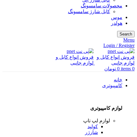
محصولات سامسونگ
کابل شارژ سامسونگ
موس
هولدر
Search
Menu
Login / Register
0
items
0
تومان
خانه
کامپیوتری
لوازم کامپیوتری
لوازم لپ تاپ
کولپد
شارژر