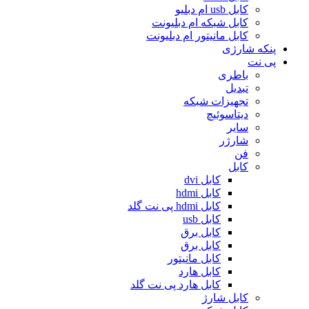
کابل usb ام دبلیو
کابل شبکه ام دبلیونت
کابل مانیتور ام دبلیونت
پنکه شارژی
پی نت
باطری
تبدیل
تجهیزات شبکه
دیتاسوئیچ
سایر
شارژر
فن
کابل
کابل dvi
کابل hdmi
کابل hdmi پی نت گلد
کابل usb
کابل برق
کابل برق
کابل مانیتور
کابل هارد
کابل هارد پی نت گلد
کابل شارژ