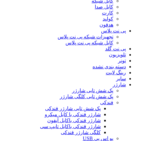
کابل شبکه
کابل صدا
کارت
کولپد
هدفون
پی نت پلاس
تجهیزات شبکه پی نت پلاس
کابل شبکه پی نت پلاس
پی نت گلد
تلویزیون
تونر
دسته بندی نشده
رینگ لایت
سایر
شارژر
پک شش تایی شارژر
پک شش تایی کلگی شارژر
فندکی
پک شش تایی شارژر فندکی
شارژر فندکی با کابل میکرو
شارژر فندکی باکابل آیفون
شارژر فندکی باکابل تایپ سی
کلگی شارژر فندکی
یو اس بی USB