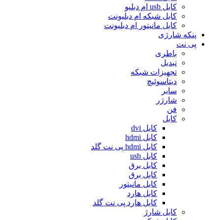
کابل usb ام دبلیو
کابل شبکه ام دبلیونت
کابل مانیتور ام دبلیونت
پنکه شارژی
پی نت
باطری
تبدیل
تجهیزات شبکه
دیتاسوئیچ
سایر
شارژر
فن
کابل
کابل dvi
کابل hdmi
کابل hdmi پی نت گلد
کابل usb
کابل برق
کابل برق
کابل مانیتور
کابل هارد
کابل هارد پی نت گلد
کابل شارژ