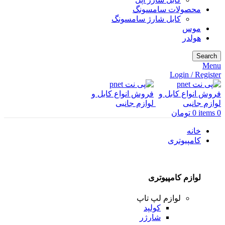
محصولات سامسونگ
کابل شارژ سامسونگ
موس
هولدر
Search
Menu
Login / Register
0
items
0
تومان
خانه
کامپیوتری
لوازم کامپیوتری
لوازم لپ تاپ
کولپد
شارژر