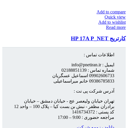
Add to compare
Quick view
Add to wishlist
Read more
کارتریج HP 17A P_NET
اطلاعات تماس :
ایمیل : info@pnetiran.ir
شماره تماس : 02188851139
09902606733 اسماعیل عسگریان
09386785833 خانم میراسماعیلی
آدرس شرکت پی نت :
تهران خیابان ولیعصر عج - خیابان دمشق – خیابان
برادران مظفر - نبش بن بست کیا – پلاک 100 – واحد 12
کد پستی : 1416734372
مراجعه حضوری : 9:00 – 17:00
دانلود رزومه شرکت