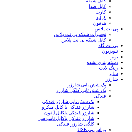
کابل شبکه
کابل صدا
کارت
کولپد
هدفون
پی نت پلاس
تجهیزات شبکه پی نت پلاس
کابل شبکه پی نت پلاس
پی نت گلد
تلویزیون
تونر
دسته بندی نشده
رینگ لایت
سایر
شارژر
پک شش تایی شارژر
پک شش تایی کلگی شارژر
فندکی
پک شش تایی شارژر فندکی
شارژر فندکی با کابل میکرو
شارژر فندکی باکابل آیفون
شارژر فندکی باکابل تایپ سی
کلگی شارژر فندکی
یو اس بی USB