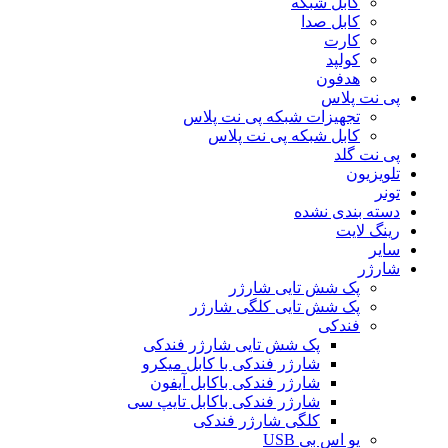
کابل شبکه
کابل صدا
کارت
کولپد
هدفون
پی نت پلاس
تجهیزات شبکه پی نت پلاس
کابل شبکه پی نت پلاس
پی نت گلد
تلویزیون
تونر
دسته بندی نشده
رینگ لایت
سایر
شارژر
پک شش تایی شارژر
پک شش تایی کلگی شارژر
فندکی
پک شش تایی شارژر فندکی
شارژر فندکی با کابل میکرو
شارژر فندکی باکابل آیفون
شارژر فندکی باکابل تایپ سی
کلگی شارژر فندکی
یو اس بی USB