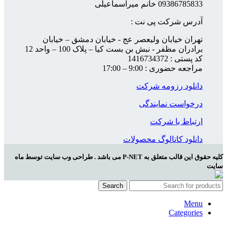
09386785833 خانم میراسماعیلی
آدرس شرکت پی نت :
تهران خیابان ولیعصر عج - خیابان دمشق – خیابان
برادران مظفر - نبش بن بست کیا – پلاک 100 – واحد 12
کد پستی : 1416734372
مراجعه حضوری : 9:00 – 17:00
دانلود رزومه شرکت
درخواست نمایندگی
ارتباط با شرکت
دانلود کاتالوگ محصولات
کلیه حقوق این قالب متعلق به P-NET می باشد . طراحی وب سایت توسط ماه
سایت
Search
Menu
Categories