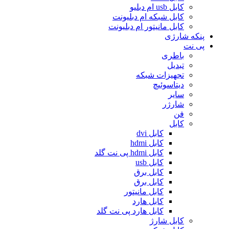
کابل usb ام دبلیو
کابل شبکه ام دبلیونت
کابل مانیتور ام دبلیونت
پنکه شارژی
پی نت
باطری
تبدیل
تجهیزات شبکه
دیتاسوئیچ
سایر
شارژر
فن
کابل
کابل dvi
کابل hdmi
کابل hdmi پی نت گلد
کابل usb
کابل برق
کابل برق
کابل مانیتور
کابل هارد
کابل هارد پی نت گلد
کابل شارژ