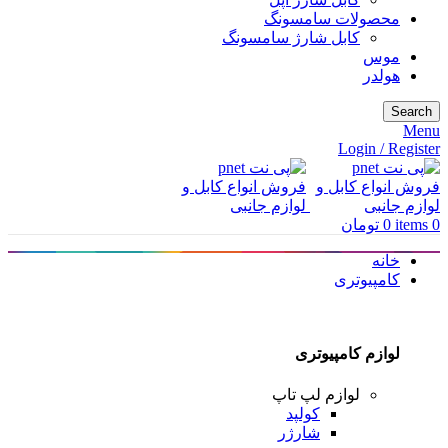
محصولات سامسونگ
کابل شارژ سامسونگ
موس
هولدر
Search
Menu
Login / Register
0
items
0
تومان
خانه
کامپیوتری
لوازم کامپیوتری
لوازم لپ تاپ
کولپد
شارژر