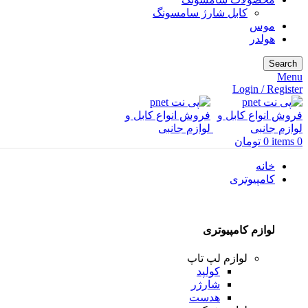
کابل شارژ سامسونگ
موس
هولدر
Search
Menu
Login / Register
0
items
0
تومان
خانه
کامپیوتری
لوازم کامپیوتری
لوازم لپ تاپ
کولپد
شارژر
هدست