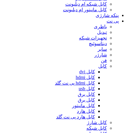
کابل شبکه ام دبلیونت
کابل مانیتور ام دبلیونت
پنکه شارژی
پی نت
باطری
تبدیل
تجهیزات شبکه
دیتاسوئیچ
سایر
شارژر
فن
کابل
کابل dvi
کابل hdmi
کابل hdmi پی نت گلد
کابل usb
کابل برق
کابل برق
کابل مانیتور
کابل هارد
کابل هارد پی نت گلد
کابل شارژ
کابل شبکه