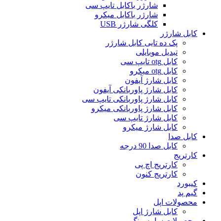
شارژر باکابل تایپ سی
شارژر باکابل میکرو
کلگی شارژر USB
کابل شارژر
پک ده تایی کابل شارژر
تبدیل موبایلی
کابل otg تایپ سی
کابل otg میکرو
کابل شارژ آیفون
کابل شارژ پاوربانکی آیفون
کابل شارژ پاوربانکی تایپ سی
کابل شارژ پاوربانکی میکرو
کابل شارژ تایپ سی
کابل شارژ میکرو
کابل صدا
کابل صدا 90 درجه
کارتریج
کارتریج اچ پی
کارتریج کنون
کیبورد
گیم پد
محصولات اپل
کابل شارژ اپل
محصولات سامسونگ