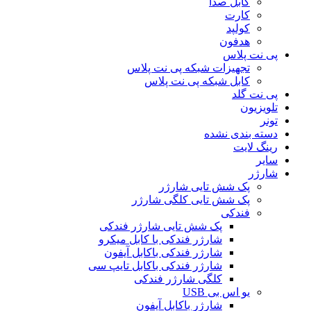
کابل صدا
کارت
کولپد
هدفون
پی نت پلاس
تجهیزات شبکه پی نت پلاس
کابل شبکه پی نت پلاس
پی نت گلد
تلویزیون
تونر
دسته بندی نشده
رینگ لایت
سایر
شارژر
پک شش تایی شارژر
پک شش تایی کلگی شارژر
فندکی
پک شش تایی شارژر فندکی
شارژر فندکی با کابل میکرو
شارژر فندکی باکابل آیفون
شارژر فندکی باکابل تایپ سی
کلگی شارژر فندکی
یو اس بی USB
شارژر باکابل آیفون