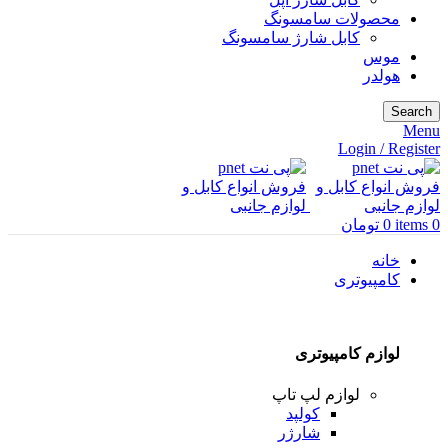
محصولات سامسونگ
کابل شارژ سامسونگ
موس
هولدر
Search
Menu
Login / Register
0
items
0
تومان
خانه
کامپیوتری
لوازم کامپیوتری
لوازم لپ تاپ
کولپد
شارژر