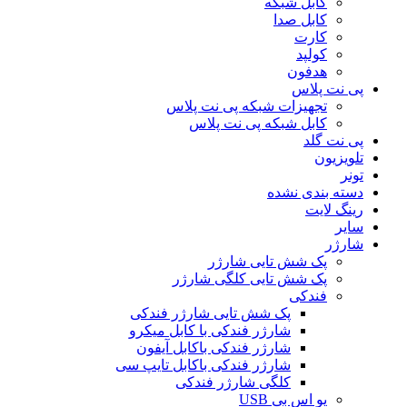
کابل شبکه
کابل صدا
کارت
کولپد
هدفون
پی نت پلاس
تجهیزات شبکه پی نت پلاس
کابل شبکه پی نت پلاس
پی نت گلد
تلویزیون
تونر
دسته بندی نشده
رینگ لایت
سایر
شارژر
پک شش تایی شارژر
پک شش تایی کلگی شارژر
فندکی
پک شش تایی شارژر فندکی
شارژر فندکی با کابل میکرو
شارژر فندکی باکابل آیفون
شارژر فندکی باکابل تایپ سی
کلگی شارژر فندکی
یو اس بی USB