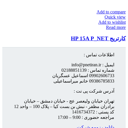
Add to compare
Quick view
Add to wishlist
Read more
کارتریج HP 15A P_NET
اطلاعات تماس :
ایمیل : info@pnetiran.ir
شماره تماس : 02188851139
09902606733 اسماعیل عسگریان
09386785833 خانم میراسماعیلی
آدرس شرکت پی نت :
تهران خیابان ولیعصر عج - خیابان دمشق – خیابان
برادران مظفر - نبش بن بست کیا – پلاک 100 – واحد 12
کد پستی : 1416734372
مراجعه حضوری : 9:00 – 17:00
دانلود رزومه شرکت