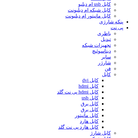
کابل usb ام دبلیو
کابل شبکه ام دبلیونت
کابل مانیتور ام دبلیونت
پنکه شارژی
پی نت
باطری
تبدیل
تجهیزات شبکه
دیتاسوئیچ
سایر
شارژر
فن
کابل
کابل dvi
کابل hdmi
کابل hdmi پی نت گلد
کابل usb
کابل برق
کابل برق
کابل مانیتور
کابل هارد
کابل هارد پی نت گلد
کابل شارژ