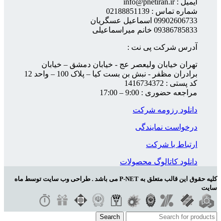
ایمیل : info@pnetiran.ir
شماره تماس : 02188851139
09902606733 اسماعیل عسگریان
09386785833 خانم میراسماعیلی
آدرس شرکت پی نت :
تهران خیابان ولیعصر عج - خیابان دمشق – خیابان
برادران مظفر - نبش بن بست کیا – پلاک 100 – واحد 12
کد پستی : 1416734372
مراجعه حضوری : 9:00 – 17:00
دانلود رزومه شرکت
درخواست نمایندگی
ارتباط با شرکت
دانلود کاتالوگ محصولات
کلیه حقوق این قالب متعلق به P-NET می باشد . طراحی وب سایت توسط ماه
سایت
Search