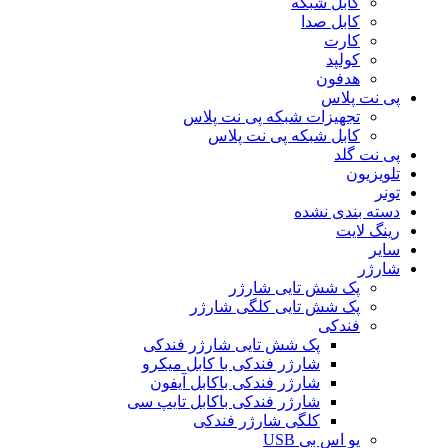
کابل شبکه
کابل صدا
کارت
کولپد
هدفون
پی نت پلاس
تجهیزات شبکه پی نت پلاس
کابل شبکه پی نت پلاس
پی نت گلد
تلویزیون
تونر
دسته بندی نشده
رینگ لایت
سایر
شارژر
پک شش تایی شارژر
پک شش تایی کلگی شارژر
فندکی
پک شش تایی شارژر فندکی
شارژر فندکی با کابل میکرو
شارژر فندکی باکابل آیفون
شارژر فندکی باکابل تایپ سی
کلگی شارژر فندکی
یو اس بی USB