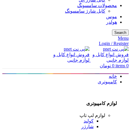
محصولات سامسونگ
کابل شارژ سامسونگ
موس
هولدر
Search
Menu
Login / Register
0
items
0
تومان
خانه
کامپیوتری
لوازم کامپیوتری
لوازم لپ تاپ
کولپد
شارژر