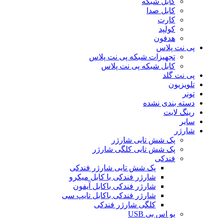
کابل شبکه
کابل صدا
کارت
کولپد
هدفون
پی نت پلاس
تجهیزات شبکه پی نت پلاس
کابل شبکه پی نت پلاس
پی نت گلد
تلویزیون
تونر
دسته بندی نشده
رینگ لایت
سایر
شارژر
پک شش تایی شارژر
پک شش تایی کلگی شارژر
فندکی
پک شش تایی شارژر فندکی
شارژر فندکی با کابل میکرو
شارژر فندکی باکابل آیفون
شارژر فندکی باکابل تایپ سی
کلگی شارژر فندکی
یو اس بی USB