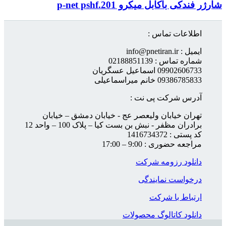
شارژر فندکی باکابل میکرو p-net pshf.201
اطلاعات تماس :
ایمیل : info@pnetiran.ir
شماره تماس : 02188851139
09902606733 اسماعیل عسگریان
09386785833 خانم میراسماعیلی
آدرس شرکت پی نت :
تهران خیابان ولیعصر عج - خیابان دمشق – خیابان
برادران مظفر - نبش بن بست کیا – پلاک 100 – واحد 12
کد پستی : 1416734372
مراجعه حضوری : 9:00 – 17:00
دانلود رزومه شرکت
درخواست نمایندگی
ارتباط با شرکت
دانلود کاتالوگ محصولات