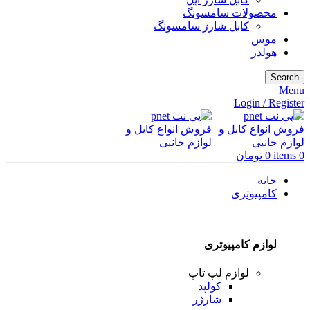
محصولات سامسونگ
کابل شارژ سامسونگ
موس
هولدر
Search
Menu
Login / Register
0
items
0
تومان
خانه
کامپیوتری
لوازم کامپیوتری
لوازم لپ تاپ
کولپد
شارژر