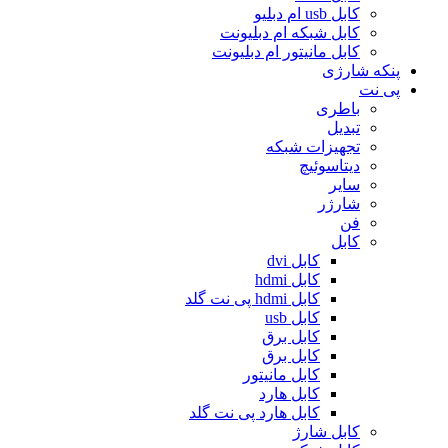
کابل usb ام دبلیو
کابل شبکه ام دبلیونت
کابل مانیتور ام دبلیونت
پنکه شارژی
پی نت
باطری
تبدیل
تجهیزات شبکه
دیتاسوئیچ
سایر
شارژر
فن
کابل
کابل dvi
کابل hdmi
کابل hdmi پی نت گلد
کابل usb
کابل برق
کابل برق
کابل مانیتور
کابل هارد
کابل هارد پی نت گلد
کابل شارژ