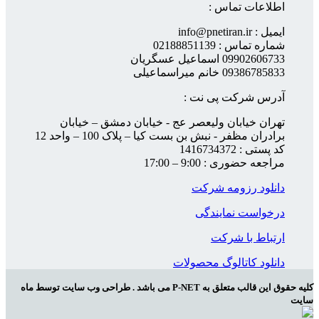
اطلاعات تماس :
ایمیل : info@pnetiran.ir
شماره تماس : 02188851139
09902606733 اسماعیل عسگریان
09386785833 خانم میراسماعیلی
آدرس شرکت پی نت :
تهران خیابان ولیعصر عج - خیابان دمشق – خیابان
برادران مظفر - نبش بن بست کیا – پلاک 100 – واحد 12
کد پستی : 1416734372
مراجعه حضوری : 9:00 – 17:00
دانلود رزومه شرکت
درخواست نمایندگی
ارتباط با شرکت
دانلود کاتالوگ محصولات
کلیه حقوق این قالب متعلق به P-NET می باشد . طراحی وب سایت توسط ماه
سایت