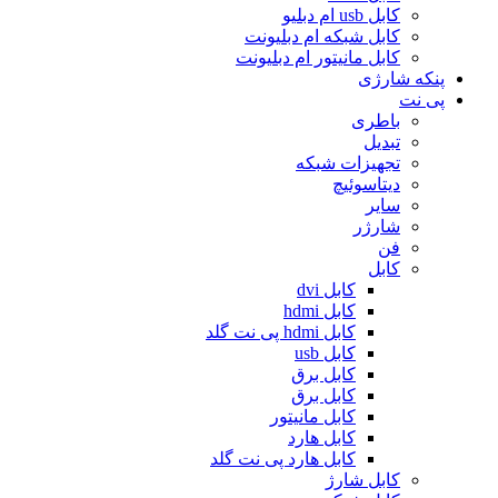
کابل usb ام دبلیو
کابل شبکه ام دبلیونت
کابل مانیتور ام دبلیونت
پنکه شارژی
پی نت
باطری
تبدیل
تجهیزات شبکه
دیتاسوئیچ
سایر
شارژر
فن
کابل
کابل dvi
کابل hdmi
کابل hdmi پی نت گلد
کابل usb
کابل برق
کابل برق
کابل مانیتور
کابل هارد
کابل هارد پی نت گلد
کابل شارژ