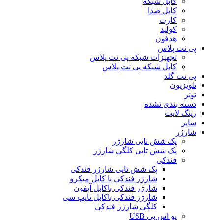
کابل شبکه
کابل صدا
کارت
کولپد
هدفون
پی نت پلاس
تجهیزات شبکه پی نت پلاس
کابل شبکه پی نت پلاس
پی نت گلد
تلویزیون
تونر
دسته بندی نشده
رینگ لایت
سایر
شارژر
پک شش تایی شارژر
پک شش تایی کلگی شارژر
فندکی
پک شش تایی شارژر فندکی
شارژر فندکی با کابل میکرو
شارژر فندکی باکابل آیفون
شارژر فندکی باکابل تایپ سی
کلگی شارژر فندکی
یو اس بی USB