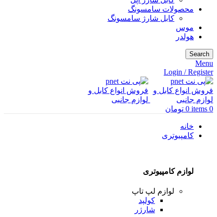
محصولات سامسونگ
کابل شارژ سامسونگ
موس
هولدر
Search
Menu
Login / Register
0
items
0
تومان
خانه
کامپیوتری
لوازم کامپیوتری
لوازم لپ تاپ
کولپد
شارژر