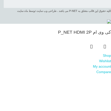
کلیه حقوق این قالب متعلق به P-NET می باشد . طراحی وب سایت توسط ماه سایت
کی وی ام P_NET HDMI 2P
Shop
Wishlist
My account
Compare