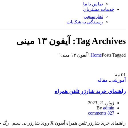
تماس با ما
خدمات مشتریان
نظرسنجی
رسیدگی به شکایات
Tag Archives: آیفون ۱۳ مینی
Posts Tagged "آیفون ۱۳ مینی"
Home
01
مه
آموزشی
,
مقاله
راهنمای خرید شارژر تلفن همراه
ژوئن 21, 2023
By
admin
comments
827
راهنمای خرید شارژر تلفن همراه آیفون X روی شارژر بی سیم رگ حیات هر تلفن همراه شارژر آن است. بدون آن، باتری نمی تواند بدون اح...