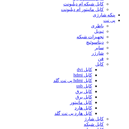
کابل شبکه ام دبلیونت
کابل مانیتور ام دبلیونت
پنکه شارژی
پی نت
باطری
تبدیل
تجهیزات شبکه
دیتاسوئیچ
سایر
شارژر
فن
کابل
کابل dvi
کابل hdmi
کابل hdmi پی نت گلد
کابل usb
کابل برق
کابل برق
کابل مانیتور
کابل هارد
کابل هارد پی نت گلد
کابل شارژ
کابل شبکه