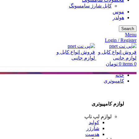
کابل شارژ سامسونگ
موس
هولدر
Search
Menu
Login / Register
0
items
0
تومان
خانه
کامپیوتری
لوازم کامپیوتری
لوازم لپ تاپ
کولپد
شارژر
هدست