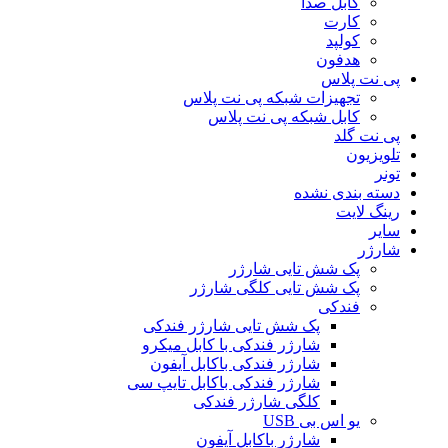
کابل صدا
کارت
کولپد
هدفون
پی نت پلاس
تجهیزات شبکه پی نت پلاس
کابل شبکه پی نت پلاس
پی نت گلد
تلویزیون
تونر
دسته بندی نشده
رینگ لایت
سایر
شارژر
پک شش تایی شارژر
پک شش تایی کلگی شارژر
فندکی
پک شش تایی شارژر فندکی
شارژر فندکی با کابل میکرو
شارژر فندکی باکابل آیفون
شارژر فندکی باکابل تایپ سی
کلگی شارژر فندکی
یو اس بی USB
شارژر باکابل آیفون