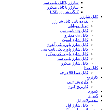
شارژر باکابل تایپ سی
شارژر باکابل میکرو
کلگی شارژر USB
کابل شارژر
پک ده تایی کابل شارژر
تبدیل موبایلی
کابل otg تایپ سی
کابل otg میکرو
کابل شارژ آیفون
کابل شارژ پاوربانکی آیفون
کابل شارژ پاوربانکی تایپ سی
کابل شارژ پاوربانکی میکرو
کابل شارژ تایپ سی
کابل شارژ میکرو
کابل صدا
کابل صدا 90 درجه
کارتریج
کارتریج اچ پی
کارتریج کنون
کیبورد
گیم پد
محصولات اپل
کابل شارژ اپل
محصولات سامسونگ