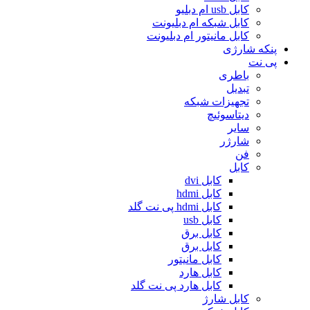
کابل usb ام دبلیو
کابل شبکه ام دبلیونت
کابل مانیتور ام دبلیونت
پنکه شارژی
پی نت
باطری
تبدیل
تجهیزات شبکه
دیتاسوئیچ
سایر
شارژر
فن
کابل
کابل dvi
کابل hdmi
کابل hdmi پی نت گلد
کابل usb
کابل برق
کابل برق
کابل مانیتور
کابل هارد
کابل هارد پی نت گلد
کابل شارژ