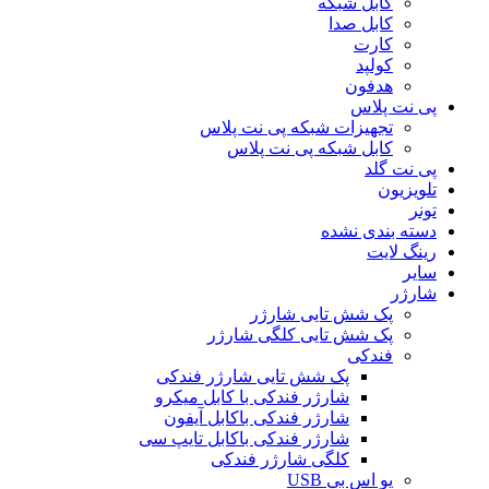
کابل شبکه
کابل صدا
کارت
کولپد
هدفون
پی نت پلاس
تجهیزات شبکه پی نت پلاس
کابل شبکه پی نت پلاس
پی نت گلد
تلویزیون
تونر
دسته بندی نشده
رینگ لایت
سایر
شارژر
پک شش تایی شارژر
پک شش تایی کلگی شارژر
فندکی
پک شش تایی شارژر فندکی
شارژر فندکی با کابل میکرو
شارژر فندکی باکابل آیفون
شارژر فندکی باکابل تایپ سی
کلگی شارژر فندکی
یو اس بی USB