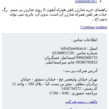
comments
827
راهنمای خرید شارژر تلفن همراه آیفون X روی شارژر بی سیم رگ
حیات هر تلفن همراه شارژر آن است. بدون آن، باتری نمی تواند
بدون اح...
Continue reading
اطلاعات تماس :
ایمیل : info@pnetiran.ir
شماره تماس : 02188851139
09902606733 اسماعیل عسگریان
09386785833 خانم میراسماعیلی
آدرس شرکت پی نت :
تهران خیابان ولیعصر عج - خیابان دمشق – خیابان
برادران مظفر - نبش بن بست کیا – پلاک 100 – واحد 12
کد پستی : 1416734372
مراجعه حضوری : 9:00 – 17:00
دانلود رزومه شرکت