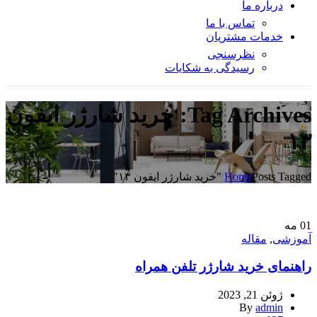
درباره ما
تماس با ما
خدمات مشتریان
نظرسنجی
رسیدگی به شکایات
Tag Archives: خرید شارژر ایفون
۱۳
Posts Tagged "خرید شارژر ایفون ۱۳"
Home
01
مه
آموزشی
,
مقاله
راهنمای خرید شارژر تلفن همراه
ژوئن 21, 2023
By
admin