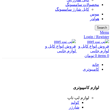
محصولات سامسونگ
کابل شارژ سامسونگ
موس
هولدر
Search
Menu
Login / Register
0
items
0
تومان
خانه
کامپیوتری
لوازم کامپیوتری
لوازم لپ تاپ
کولپد
شارژر