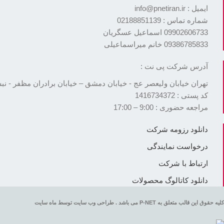
ایمیل : info@pnetiran.ir
شماره تماس : 02188851139
09902606733 اسماعیل عسگریان
09386785833 خانم میراسماعیلی
آدرس شرکت پی نت :
تهران خیابان ولیعصر عج - خیابان دمشق – خیابان برادران مظفر - نبش بن بست ک
کد پستی : 1416734372
مراجعه حضوری : 9:00 – 17:00
دانلود رزومه شرکت
درخواست نمایندگی
ارتباط با شرکت
دانلود کاتالوگ محصولات
کلیه حقوق این قالب متعلق به P-NET می باشد . طراحی وب سایت توسط ماه سایت