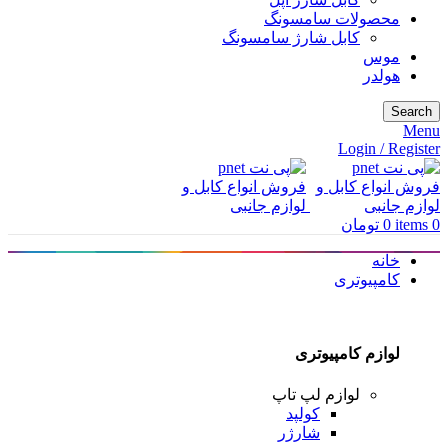
محصولات سامسونگ
کابل شارژ سامسونگ
موس
هولدر
Search
Menu
Login / Register
0
items
0
تومان
خانه
کامپیوتری
لوازم کامپیوتری
لوازم لپ تاپ
کولپد
شارژر