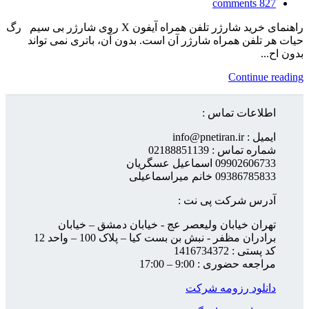
comments
827
راهنمای خرید شارژر تلفن همراه آیفون X روی شارژر بی سیم رگ
حیات هر تلفن همراه شارژر آن است. بدون آن، باتری نمی تواند
بدون اح...
Continue reading
اطلاعات تماس :
ایمیل : info@pnetiran.ir
شماره تماس : 02188851139
09902606733 اسماعیل عسگریان
09386785833 خانم میراسماعیلی
آدرس شرکت پی نت :
تهران خیابان ولیعصر عج - خیابان دمشق – خیابان
برادران مظفر - نبش بن بست کیا – پلاک 100 – واحد 12
کد پستی : 1416734372
مراجعه حضوری : 9:00 – 17:00
دانلود رزومه شرکت