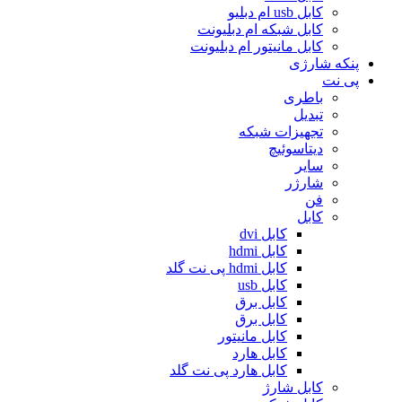
کابل usb ام دبلیو
کابل شبکه ام دبلیونت
کابل مانیتور ام دبلیونت
پنکه شارژی
پی نت
باطری
تبدیل
تجهیزات شبکه
دیتاسوئیچ
سایر
شارژر
فن
کابل
کابل dvi
کابل hdmi
کابل hdmi پی نت گلد
کابل usb
کابل برق
کابل برق
کابل مانیتور
کابل هارد
کابل هارد پی نت گلد
کابل شارژ