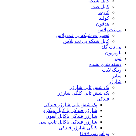
کابل شبکه
کابل صدا
کارت
کولپد
هدفون
پی نت پلاس
تجهیزات شبکه پی نت پلاس
کابل شبکه پی نت پلاس
پی نت گلد
تلویزیون
تونر
دسته بندی نشده
رینگ لایت
سایر
شارژر
پک شش تایی شارژر
پک شش تایی کلگی شارژر
فندکی
پک شش تایی شارژر فندکی
شارژر فندکی با کابل میکرو
شارژر فندکی باکابل آیفون
شارژر فندکی باکابل تایپ سی
کلگی شارژر فندکی
یو اس بی USB