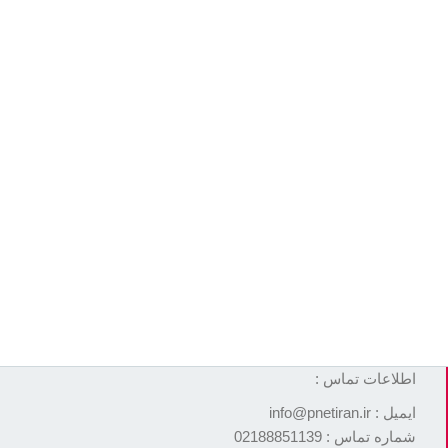
اطلاعات تماس :
ایمیل : info@pnetiran.ir
شماره تماس : 02188851139