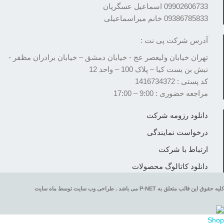
09902606733 اسماعیل عسگریان
09386785833 خانم میراسماعیلی
آدرس شرکت پی نت :
تهران خیابان ولیعصر عج - خیابان دمشق – خیابان برادران مظفر -
نبش بن بست کیا – پلاک 100 – واحد 12
کد پستی : 1416734372
مراجعه حضوری : 9:00 – 17:00
دانلود رزومه شرکت
درخواست نمایندگی
ارتباط با شرکت
دانلود کاتالوگ محصولات
کلیه حقوق این قالب متعلق به P-NET می باشد . طراحی وب سایت توسط ماه سایت
Shop