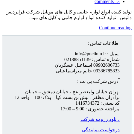
comments
13
تولید کننده انواع لوازم جانبی و کابل های موبایل شرکت فراپردیس
داتیس تولید کننده انواع لوازم جانبی و کابل های مو...
Continue reading
اطلاعات تماس :
ایمیل : info@pnetiran.ir
شماره تماس : 02188851139
09902606733 اسماعیل عسگریان
09386785833 خانم میراسماعیلی
آدرس شرکت پی نت :
تهران خیابان ولیعصر عج - خیابان دمشق – خیابان
برادران مظفر - نبش بن بست کیا – پلاک 100 – واحد 12
کد پستی : 1416734372
مراجعه حضوری : 9:00 – 17:00
دانلود رزومه شرکت
درخواست نمایندگی