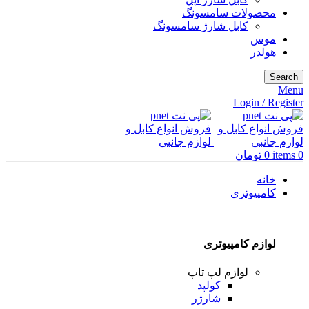
محصولات سامسونگ
کابل شارژ سامسونگ
موس
هولدر
Search
Menu
Login / Register
0
items
0
تومان
خانه
کامپیوتری
لوازم کامپیوتری
لوازم لپ تاپ
کولپد
شارژر