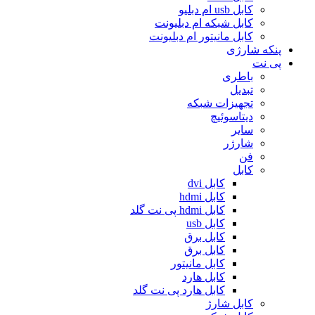
کابل usb ام دبلیو
کابل شبکه ام دبلیونت
کابل مانیتور ام دبلیونت
پنکه شارژی
پی نت
باطری
تبدیل
تجهیزات شبکه
دیتاسوئیچ
سایر
شارژر
فن
کابل
کابل dvi
کابل hdmi
کابل hdmi پی نت گلد
کابل usb
کابل برق
کابل برق
کابل مانیتور
کابل هارد
کابل هارد پی نت گلد
کابل شارژ