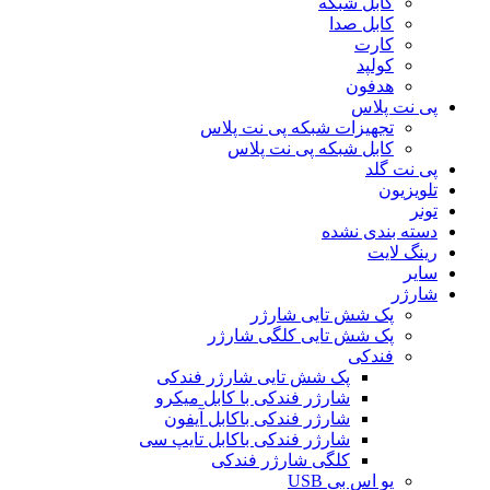
کابل شبکه
کابل صدا
کارت
کولپد
هدفون
پی نت پلاس
تجهیزات شبکه پی نت پلاس
کابل شبکه پی نت پلاس
پی نت گلد
تلویزیون
تونر
دسته بندی نشده
رینگ لایت
سایر
شارژر
پک شش تایی شارژر
پک شش تایی کلگی شارژر
فندکی
پک شش تایی شارژر فندکی
شارژر فندکی با کابل میکرو
شارژر فندکی باکابل آیفون
شارژر فندکی باکابل تایپ سی
کلگی شارژر فندکی
یو اس بی USB