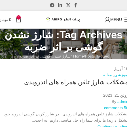
0
MENU
0
تومان
Tag Archives: شارژ نشدن
گوشی بر اثر ضربه
Posts Tagged "شارژ نشدن گوشی بر اثر ضربه"
Home
1
آوریل
موزشی
,
مقاله
شکلات شارژ تلفن همراه های اندرویدی
ئن 21, 2023
By
admi
comments
5
شکلات شارژ تلفن همراه های اندرویدی در شارژ کردن گوشی اندروید خود
شکل دارید! ما برای شما راه حل مناسبی داریم. به احت...
Continue readin