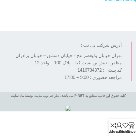
آدرس شرکت پی نت :
تهران خیابان ولیعصر عج - خیابان دمشق – خیابان برادران
مظفر - نبش بن بست کیا – پلاک 100 – واحد 12
کد پستی : 1416734372
مراجعه حضوری : 9:00 – 17:00
کلیه حقوق این قالب متعلق به P-NET می باشد . طراحی وب سایت توسط ماه سایت
Compare
My account
Wishlist
Shop