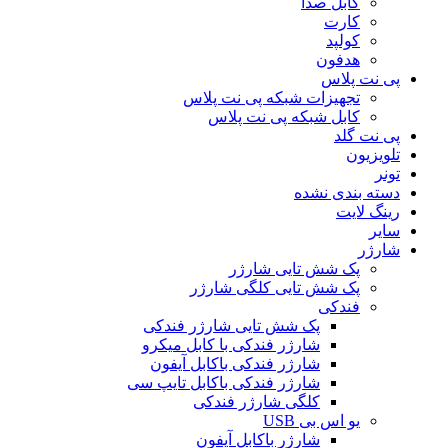
کابل صدا
کارت
کولپد
هدفون
پی نت پلاس
تجهیزات شبکه پی نت پلاس
کابل شبکه پی نت پلاس
پی نت گلد
تلویزیون
تونر
دسته بندی نشده
رینگ لایت
سایر
شارژر
پک شش تایی شارژر
پک شش تایی کلگی شارژر
فندکی
پک شش تایی شارژر فندکی
شارژر فندکی با کابل میکرو
شارژر فندکی باکابل آیفون
شارژر فندکی باکابل تایپ سی
کلگی شارژر فندکی
یو اس بی USB
شارژر باکابل آیفون