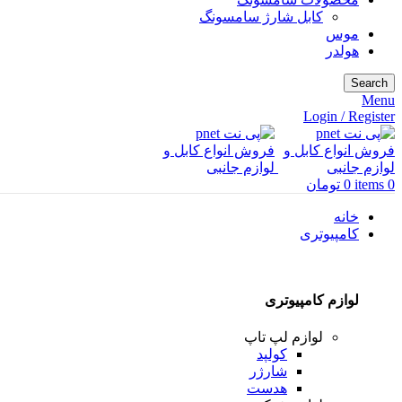
کابل شارژ سامسونگ
موس
هولدر
Search
Menu
Login / Register
0
items
0
تومان
خانه
کامپیوتری
لوازم کامپیوتری
لوازم لپ تاپ
کولپد
شارژر
هدست