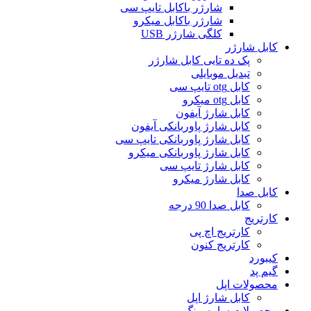
شارژر باکابل تایپ سی
شارژر باکابل میکرو
کلگی شارژر USB
کابل شارژر
پک ده تایی کابل شارژر
تبدیل موبایلی
کابل otg تایپ سی
کابل otg میکرو
کابل شارژ آیفون
کابل شارژ پاوربانکی آیفون
کابل شارژ پاوربانکی تایپ سی
کابل شارژ پاوربانکی میکرو
کابل شارژ تایپ سی
کابل شارژ میکرو
کابل صدا
کابل صدا 90 درجه
کارتریج
کارتریج اچ پی
کارتریج کنون
کیبورد
گیم پد
محصولات اپل
کابل شارژ اپل
محصولات سامسونگ