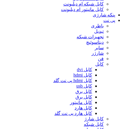
کابل شبکه ام دبلیونت
کابل مانیتور ام دبلیونت
پنکه شارژی
پی نت
باطری
تبدیل
تجهیزات شبکه
دیتاسوئیچ
سایر
شارژر
فن
کابل
کابل dvi
کابل hdmi
کابل hdmi پی نت گلد
کابل usb
کابل برق
کابل برق
کابل مانیتور
کابل هارد
کابل هارد پی نت گلد
کابل شارژ
کابل شبکه