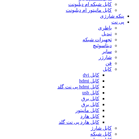
کابل شبکه ام دبلیونت
کابل مانیتور ام دبلیونت
پنکه شارژی
پی نت
باطری
تبدیل
تجهیزات شبکه
دیتاسوئیچ
سایر
شارژر
فن
کابل
کابل dvi
کابل hdmi
کابل hdmi پی نت گلد
کابل usb
کابل برق
کابل برق
کابل مانیتور
کابل هارد
کابل هارد پی نت گلد
کابل شارژ
کابل شبکه