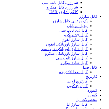
شارژر باکابل تایپ سی
شارژر باکابل میکرو
کلگی شارژر USB
کابل شارژر
پک ده تایی کابل شارژر
تبدیل موبایلی
کابل otg تایپ سی
کابل otg میکرو
کابل شارژ آیفون
کابل شارژ پاوربانکی آیفون
کابل شارژ پاوربانکی تایپ سی
کابل شارژ پاوربانکی میکرو
کابل شارژ تایپ سی
کابل شارژ میکرو
کابل صدا
کابل صدا 90 درجه
کارتریج
کارتریج اچ پی
کارتریج کنون
کیبورد
گیم پد
محصولات اپل
کابل شارژ اپل
محصولات سامسونگ