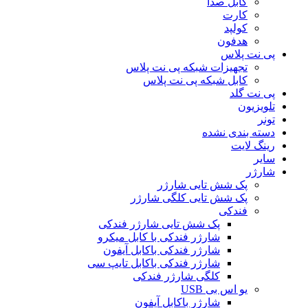
کابل صدا
کارت
کولپد
هدفون
پی نت پلاس
تجهیزات شبکه پی نت پلاس
کابل شبکه پی نت پلاس
پی نت گلد
تلویزیون
تونر
دسته بندی نشده
رینگ لایت
سایر
شارژر
پک شش تایی شارژر
پک شش تایی کلگی شارژر
فندکی
پک شش تایی شارژر فندکی
شارژر فندکی با کابل میکرو
شارژر فندکی باکابل آیفون
شارژر فندکی باکابل تایپ سی
کلگی شارژر فندکی
یو اس بی USB
شارژر باکابل آیفون