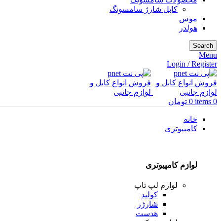
کابل شارژ سامسونگ
موس
هولدر
Search
Menu
Login / Register
0
items
0
تومان
خانه
کامپیوتری
لوازم کامپیوتری
لوازم لپ تاپ
کولپد
شارژر
هدست