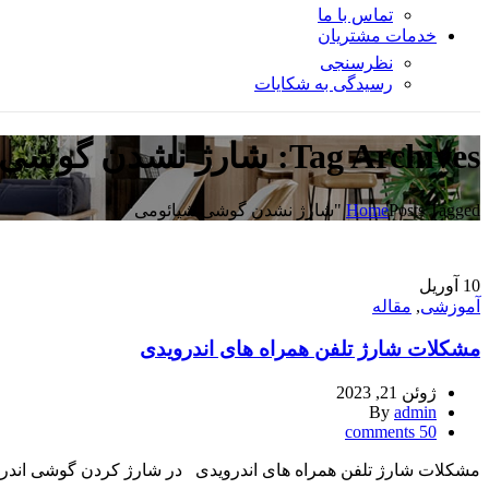
تماس با ما
خدمات مشتریان
نظرسنجی
رسیدگی به شکایات
Tag Archives: شارژ نشدن گوشی شیائومی
Posts Tagged "شارژ نشدن گوشی شیائومی"
Home
10
آوریل
آموزشی
,
مقاله
مشکلات شارژ تلفن همراه های اندرویدی
ژوئن 21, 2023
By
admin
comments
50
مشکلات شارژ تلفن همراه های اندرویدی در شارژ کردن گوشی اندروید