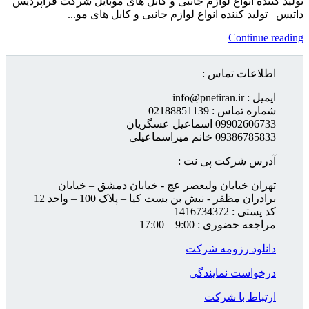
تولید کننده انواع لوازم جانبی و کابل های موبایل شرکت فراپردیس
داتیس تولید کننده انواع لوازم جانبی و کابل های مو...
Continue reading
اطلاعات تماس :
ایمیل : info@pnetiran.ir
شماره تماس : 02188851139
09902606733 اسماعیل عسگریان
09386785833 خانم میراسماعیلی
آدرس شرکت پی نت :
تهران خیابان ولیعصر عج - خیابان دمشق – خیابان
برادران مظفر - نبش بن بست کیا – پلاک 100 – واحد 12
کد پستی : 1416734372
مراجعه حضوری : 9:00 – 17:00
دانلود رزومه شرکت
درخواست نمایندگی
ارتباط با شرکت