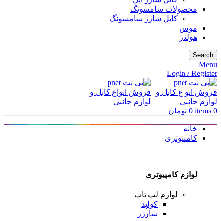
محصولات سامسونگ
کابل شارژ سامسونگ
موس
هولدر
Search
Menu
Login / Register
0
items
0
تومان
خانه
کامپیوتری
لوازم کامپیوتری
لوازم لپ تاپ
کولپد
شارژر