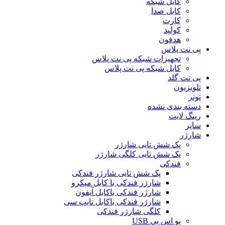
کابل شبکه
کابل صدا
کارت
کولپد
هدفون
پی نت پلاس
تجهیزات شبکه پی نت پلاس
کابل شبکه پی نت پلاس
پی نت گلد
تلویزیون
تونر
دسته بندی نشده
رینگ لایت
سایر
شارژر
پک شش تایی شارژر
پک شش تایی کلگی شارژر
فندکی
پک شش تایی شارژر فندکی
شارژر فندکی با کابل میکرو
شارژر فندکی باکابل آیفون
شارژر فندکی باکابل تایپ سی
کلگی شارژر فندکی
یو اس بی USB