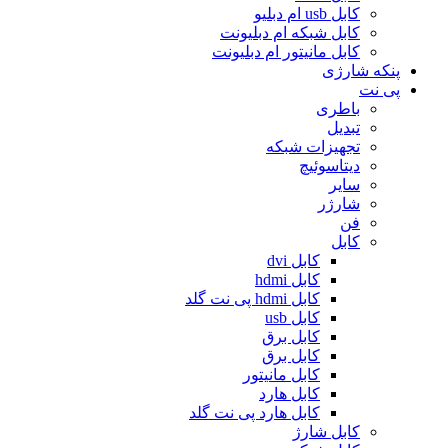
کابل usb ام دبلیو
کابل شبکه ام دبلیونت
کابل مانیتور ام دبلیونت
پنکه شارژی
پی نت
باطری
تبدیل
تجهیزات شبکه
دیتاسوئیچ
سایر
شارژر
فن
کابل
کابل dvi
کابل hdmi
کابل hdmi پی نت گلد
کابل usb
کابل برق
کابل برق
کابل مانیتور
کابل هارد
کابل هارد پی نت گلد
کابل شارژ