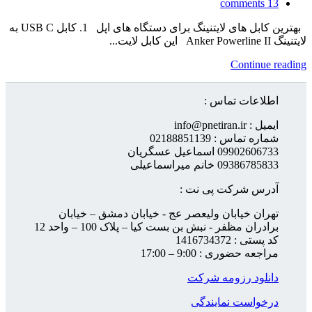
comments
13
بهترین کابل های لایتنینگ برای دستگاه های اپل 1. کابل USB C به
لایتنینگ Anker Powerline II این کابل لایت...
Continue reading
اطلاعات تماس :
ایمیل : info@pnetiran.ir
شماره تماس : 02188851139
09902606733 اسماعیل عسگریان
09386785833 خانم میراسماعیلی
آدرس شرکت پی نت :
تهران خیابان ولیعصر عج - خیابان دمشق – خیابان
برادران مظفر - نبش بن بست کیا – پلاک 100 – واحد 12
کد پستی : 1416734372
مراجعه حضوری : 9:00 – 17:00
دانلود رزومه شرکت
درخواست نمایندگی