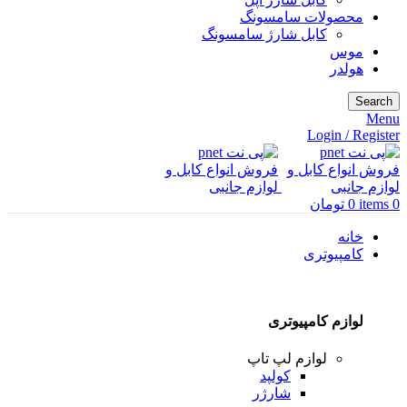
محصولات سامسونگ
کابل شارژ سامسونگ
موس
هولدر
Search
Menu
Login / Register
0
items
0
تومان
خانه
کامپیوتری
لوازم کامپیوتری
لوازم لپ تاپ
کولپد
شارژر