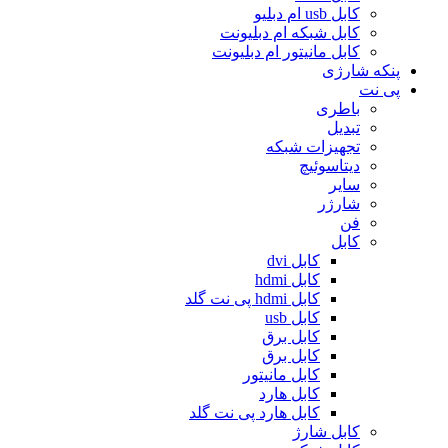
کابل usb ام دبلیو
کابل شبکه ام دبلیونت
کابل مانیتور ام دبلیونت
پنکه شارژی
پی نت
باطری
تبدیل
تجهیزات شبکه
دیتاسوئیچ
سایر
شارژر
فن
کابل
کابل dvi
کابل hdmi
کابل hdmi پی نت گلد
کابل usb
کابل برق
کابل برق
کابل مانیتور
کابل هارد
کابل هارد پی نت گلد
کابل شارژ