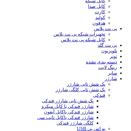
کابل شبکه
کابل صدا
کارت
کولپد
هدفون
پی نت پلاس
تجهیزات شبکه پی نت پلاس
کابل شبکه پی نت پلاس
پی نت گلد
تلویزیون
تونر
دسته بندی نشده
رینگ لایت
سایر
شارژر
پک شش تایی شارژر
پک شش تایی کلگی شارژر
فندکی
پک شش تایی شارژر فندکی
شارژر فندکی با کابل میکرو
شارژر فندکی باکابل آیفون
شارژر فندکی باکابل تایپ سی
کلگی شارژر فندکی
یو اس بی USB