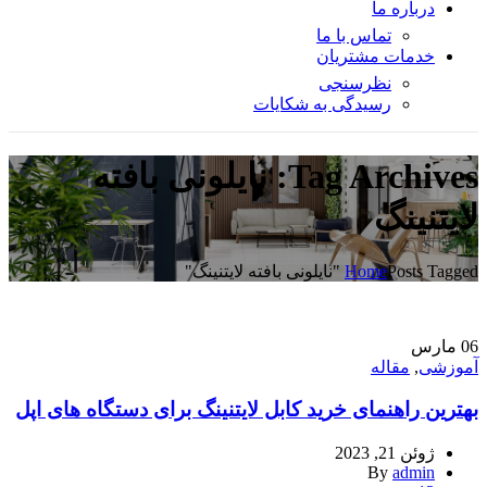
درباره ما
تماس با ما
خدمات مشتریان
نظرسنجی
رسیدگی به شکایات
Tag Archives: نایلونی بافته
لایتنینگ
Posts Tagged "نایلونی بافته لایتنینگ"
Home
06
مارس
آموزشی
,
مقاله
بهترین راهنمای خرید کابل لایتنینگ برای دستگاه های اپل
ژوئن 21, 2023
By
admin