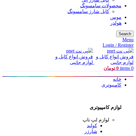
محصولات سامسونگ
کابل شارژ سامسونگ
موس
هولدر
Search
Menu
Login / Register
0
items
0
تومان
خانه
کامپیوتری
لوازم کامپیوتری
لوازم لپ تاپ
کولپد
شارژر