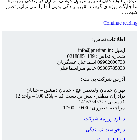
تنوع در انواع کابل شارژر موبایل گوشی موبایل در زندگی روزمره
ما جایگاه ویژه‌ای گرفتند تقریباً زندگی بدون آنها را نمی توانیم تصور
کنیم. ...
Continue reading
اطلاعات تماس :
ایمیل : info@pnetiran.ir
شماره تماس : 02188851139
09902606733 اسماعیل عسگریان
09386785833 خانم میراسماعیلی
آدرس شرکت پی نت :
تهران خیابان ولیعصر عج - خیابان دمشق – خیابان
برادران مظفر - نبش بن بست کیا – پلاک 100 – واحد 12
کد پستی : 1416734372
مراجعه حضوری : 9:00 – 17:00
دانلود رزومه شرکت
درخواست نمایندگی