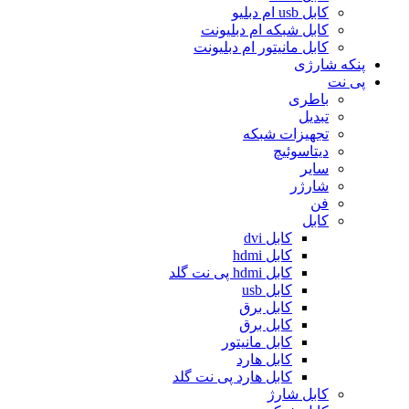
کابل usb ام دبلیو
کابل شبکه ام دبلیونت
کابل مانیتور ام دبلیونت
پنکه شارژی
پی نت
باطری
تبدیل
تجهیزات شبکه
دیتاسوئیچ
سایر
شارژر
فن
کابل
کابل dvi
کابل hdmi
کابل hdmi پی نت گلد
کابل usb
کابل برق
کابل برق
کابل مانیتور
کابل هارد
کابل هارد پی نت گلد
کابل شارژ