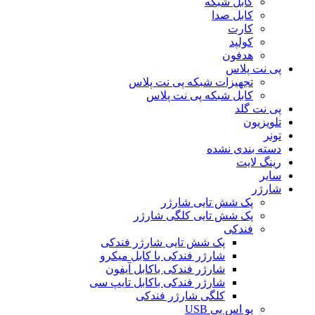
کابل شبکه
کابل صدا
کارت
کولپد
هدفون
پی نت پلاس
تجهیزات شبکه پی نت پلاس
کابل شبکه پی نت پلاس
پی نت گلد
تلویزیون
تونر
دسته بندی نشده
رینگ لایت
سایر
شارژر
پک شش تایی شارژر
پک شش تایی کلگی شارژر
فندکی
پک شش تایی شارژر فندکی
شارژر فندکی با کابل میکرو
شارژر فندکی باکابل آیفون
شارژر فندکی باکابل تایپ سی
کلگی شارژر فندکی
یو اس بی USB