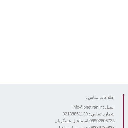
اطلاعات تماس :
ایمیل : info@pnetiran.ir
شماره تماس : 02188851139
09902606733 اسماعیل عسگریان
09386785833 خانم میراسماعیلی