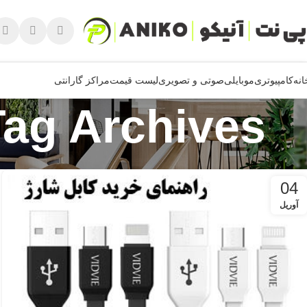
انه
کامپیوتری
موبایلی
صوتی و تصویری
لیست قیمت
مراکز گارانتی
Tag Archives: کابل شارژ میکرو یو اس 
04
آوریل