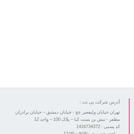
آدرس شرکت پی نت :
تهران خیابان ولیعصر عج - خیابان دمشق – خیابان برادران
مظفر - نبش بن بست کیا – پلاک 100 – واحد 12
کد پستی : 1416734372
مراجعه حضوری : 9:00 – 17:00