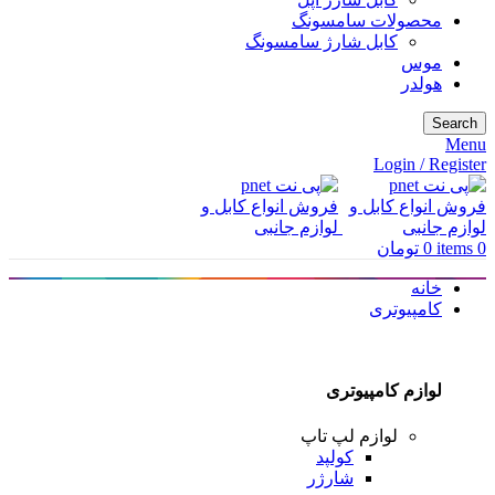
محصولات سامسونگ
کابل شارژ سامسونگ
موس
هولدر
Search
Menu
Login / Register
0
items
0
تومان
خانه
کامپیوتری
لوازم کامپیوتری
لوازم لپ تاپ
کولپد
شارژر