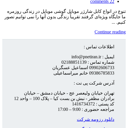
comments
22
تنوع در انواع کابل شارژر موبایل گوشی موبایل در زندگی روزمره
ما جایگاه ویژه‌ای گرفتند تقریباً زندگی بدون آنها را نمی توانیم تصور
کنیم. ...
Continue reading
اطلاعات تماس :
ایمیل : info@pnetiran.ir
شماره تماس : 02188851139
09902606733 اسماعیل عسگریان
09386785833 خانم میراسماعیلی
آدرس شرکت پی نت :
تهران خیابان ولیعصر عج - خیابان دمشق – خیابان
برادران مظفر - نبش بن بست کیا – پلاک 100 – واحد 12
کد پستی : 1416734372
مراجعه حضوری : 9:00 – 17:00
دانلود رزومه شرکت