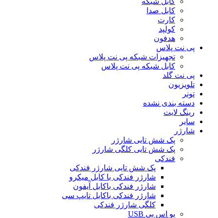
کابل شبکه
کابل صدا
کارت
کولپد
هدفون
پی نت پلاس
تجهیزات شبکه پی نت پلاس
کابل شبکه پی نت پلاس
پی نت گلد
تلویزیون
تونر
دسته بندی نشده
رینگ لایت
سایر
شارژر
پک شش تایی شارژر
پک شش تایی کلگی شارژر
فندکی
پک شش تایی شارژر فندکی
شارژر فندکی با کابل میکرو
شارژر فندکی باکابل آیفون
شارژر فندکی باکابل تایپ سی
کلگی شارژر فندکی
یو اس بی USB