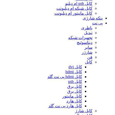
کابل usb ام دبلیو
کابل شبکه ام دبلیونت
کابل مانیتور ام دبلیونت
پنکه شارژی
پی نت
باطری
تبدیل
تجهیزات شبکه
دیتاسوئیچ
سایر
شارژر
فن
کابل
کابل dvi
کابل hdmi
کابل hdmi پی نت گلد
کابل usb
کابل برق
کابل برق
کابل مانیتور
کابل هارد
کابل هارد پی نت گلد
کابل شارژ