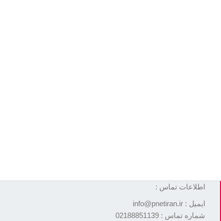
اطلاعات تماس :
ایمیل : info@pnetiran.ir
شماره تماس : 02188851139