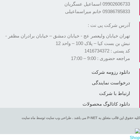
09902606733 اسماعیل عسگریان
09386785833 خانم میراسماعیلی
آدرس شرکت پی نت :
تهران خیابان ولیعصر عج - خیابان دمشق – خیابان برادران مظفر -
نبش بن بست کیا – پلاک 100 – واحد 12
کد پستی : 1416734372
مراجعه حضوری : 9:00 – 17:00
دانلود رزومه شرکت
درخواست نمایندگی
ارتباط با شرکت
دانلود کاتالوگ محصولات
کلیه حقوق این قالب متعلق به P-NET می باشد . طراحی وب سایت توسط ماه سایت
Shop