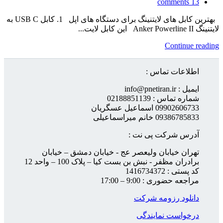
comments
13
بهترین کابل های لایتنینگ برای دستگاه های اپل 1. کابل USB C به
لایتنینگ Anker Powerline II این کابل لایت...
Continue reading
اطلاعات تماس :
ایمیل : info@pnetiran.ir
شماره تماس : 02188851139
09902606733 اسماعیل عسگریان
09386785833 خانم میراسماعیلی
آدرس شرکت پی نت :
تهران خیابان ولیعصر عج - خیابان دمشق – خیابان
برادران مظفر - نبش بن بست کیا – پلاک 100 – واحد 12
کد پستی : 1416734372
مراجعه حضوری : 9:00 – 17:00
دانلود رزومه شرکت
درخواست نمایندگی