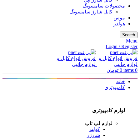
محصولات سامسونگ
کابل شارژ سامسونگ
موس
هولدر
Search
Menu
Login / Register
0
items
0
تومان
خانه
کامپیوتری
لوازم کامپیوتری
لوازم لپ تاپ
کولپد
شارژر