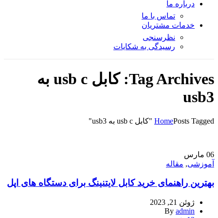
درباره ما
تماس با ما
خدمات مشتریان
نظرسنجی
رسیدگی به شکایات
Tag Archives: کابل usb c به
usb3
Posts Tagged "کابل usb c به usb3"
Home
06
مارس
آموزشی
,
مقاله
بهترین راهنمای خرید کابل لایتنینگ برای دستگاه های اپل
ژوئن 21, 2023
By
admin