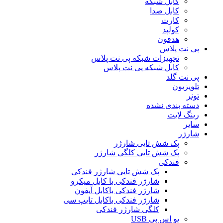
کابل شبکه
کابل صدا
کارت
کولپد
هدفون
پی نت پلاس
تجهیزات شبکه پی نت پلاس
کابل شبکه پی نت پلاس
پی نت گلد
تلویزیون
تونر
دسته بندی نشده
رینگ لایت
سایر
شارژر
پک شش تایی شارژر
پک شش تایی کلگی شارژر
فندکی
پک شش تایی شارژر فندکی
شارژر فندکی با کابل میکرو
شارژر فندکی باکابل آیفون
شارژر فندکی باکابل تایپ سی
کلگی شارژر فندکی
یو اس بی USB