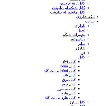
کابل usb ام دبلیو
کابل شبکه ام دبلیونت
کابل مانیتور ام دبلیونت
پنکه شارژی
پی نت
باطری
تبدیل
تجهیزات شبکه
دیتاسوئیچ
سایر
شارژر
فن
کابل
کابل dvi
کابل hdmi
کابل hdmi پی نت گلد
کابل usb
کابل برق
کابل برق
کابل مانیتور
کابل هارد
کابل هارد پی نت گلد
کابل شارژ