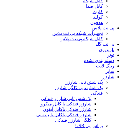
کابل شبکه
کابل صدا
کارت
کولپد
هدفون
پی نت پلاس
تجهیزات شبکه پی نت پلاس
کابل شبکه پی نت پلاس
پی نت گلد
تلویزیون
تونر
دسته بندی نشده
رینگ لایت
سایر
شارژر
پک شش تایی شارژر
پک شش تایی کلگی شارژر
فندکی
پک شش تایی شارژر فندکی
شارژر فندکی با کابل میکرو
شارژر فندکی باکابل آیفون
شارژر فندکی باکابل تایپ سی
کلگی شارژر فندکی
یو اس بی USB