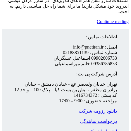
مشکلات شارژ تلفن همراه های اندرویدی در شارژ کردن گوشی
اندروید خود مشکل دارید! ما برای شما راه حل مناسبی داریم. به
احت...
Continue reading
اطلاعات تماس :
ایمیل : info@pnetiran.ir
شماره تماس : 02188851139
09902606733 اسماعیل عسگریان
09386785833 خانم میراسماعیلی
آدرس شرکت پی نت :
تهران خیابان ولیعصر عج - خیابان دمشق – خیابان
برادران مظفر - نبش بن بست کیا – پلاک 100 – واحد 12
کد پستی : 1416734372
مراجعه حضوری : 9:00 – 17:00
دانلود رزومه شرکت
درخواست نمایندگی