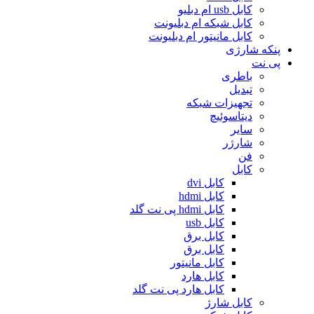
کابل usb ام دبلیو
کابل شبکه ام دبلیونت
کابل مانیتور ام دبلیونت
پنکه شارژی
پی نت
باطری
تبدیل
تجهیزات شبکه
دیتاسوئیچ
سایر
شارژر
فن
کابل
کابل dvi
کابل hdmi
کابل hdmi پی نت گلد
کابل usb
کابل برق
کابل برق
کابل مانیتور
کابل هارد
کابل هارد پی نت گلد
کابل شارژ