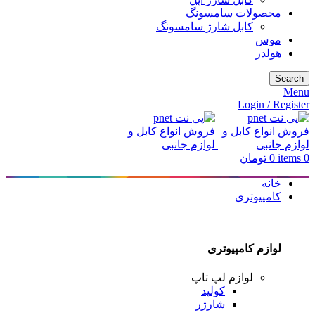
محصولات سامسونگ
کابل شارژ سامسونگ
موس
هولدر
Search
Menu
Login / Register
0
items
0
تومان
خانه
کامپیوتری
لوازم کامپیوتری
لوازم لپ تاپ
کولپد
شارژر