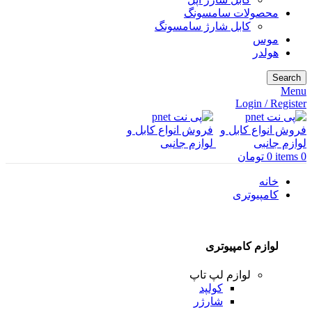
محصولات سامسونگ
کابل شارژ سامسونگ
موس
هولدر
Search
Menu
Login / Register
0
items
0
تومان
خانه
کامپیوتری
لوازم کامپیوتری
لوازم لپ تاپ
کولپد
شارژر