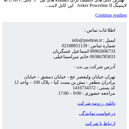
لایتنینگ Anker Powerline II این کابل لایت...
Continue reading
اطلاعات تماس :
ایمیل : info@pnetiran.ir
شماره تماس : 02188851139
09902606733 اسماعیل عسگریان
09386785833 خانم میراسماعیلی
آدرس شرکت پی نت :
تهران خیابان ولیعصر عج - خیابان دمشق – خیابان
برادران مظفر - نبش بن بست کیا – پلاک 100 – واحد 12
کد پستی : 1416734372
مراجعه حضوری : 9:00 – 17:00
دانلود رزومه شرکت
درخواست نمایندگی
ارتباط با شرکت