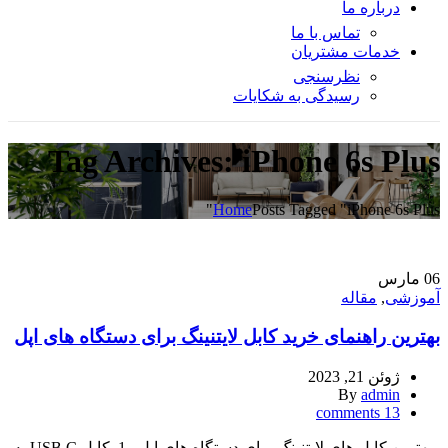
درباره ما
تماس با ما
خدمات مشتریان
نظرسنجی
رسیدگی به شکایات
Tag Archives: iPhone 6s Plus
Home
Posts Tagged "iPhone 6s Plus"
06
مارس
آموزشی
,
مقاله
بهترین راهنمای خرید کابل لایتنینگ برای دستگاه های اپل
ژوئن 21, 2023
By
admin
comments
13
بهترین کابل های لایتنینگ برای دستگاه های اپل 1. کابل USB C به