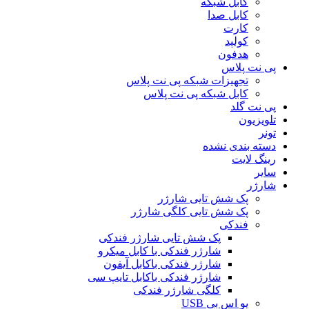
کابل شبکه
کابل صدا
کارت
کولپد
هدفون
پی نت پلاس
تجهیزات شبکه پی نت پلاس
کابل شبکه پی نت پلاس
پی نت گلد
تلویزیون
تونر
دسته بندی نشده
رینگ لایت
سایر
شارژر
پک شش تایی شارژر
پک شش تایی کلگی شارژر
فندکی
پک شش تایی شارژر فندکی
شارژر فندکی با کابل میکرو
شارژر فندکی باکابل آیفون
شارژر فندکی باکابل تایپ سی
کلگی شارژر فندکی
یو اس بی USB