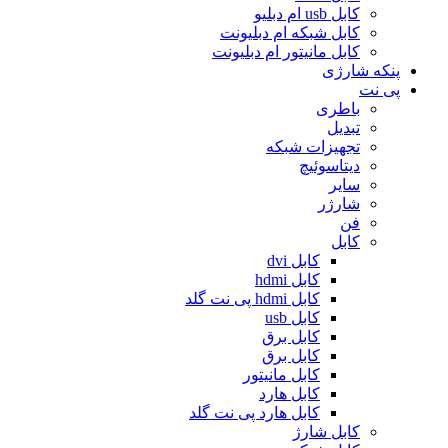
کابل usb ام دبلیو
کابل شبکه ام دبلیونت
کابل مانیتور ام دبلیونت
پنکه شارژی
پی نت
باطری
تبدیل
تجهیزات شبکه
دیتاسوئیچ
سایر
شارژر
فن
کابل
کابل dvi
کابل hdmi
کابل hdmi پی نت گلد
کابل usb
کابل برق
کابل برق
کابل مانیتور
کابل هارد
کابل هارد پی نت گلد
کابل شارژ