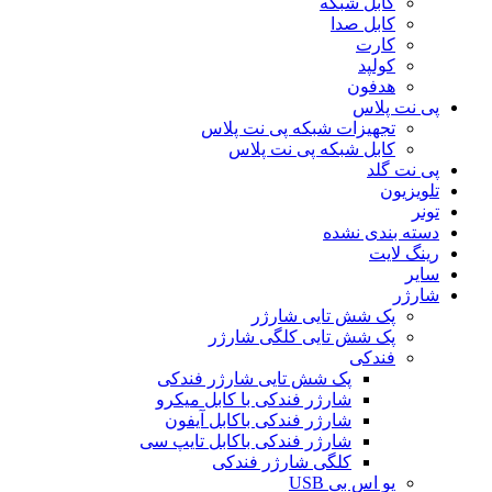
کابل شبکه
کابل صدا
کارت
کولپد
هدفون
پی نت پلاس
تجهیزات شبکه پی نت پلاس
کابل شبکه پی نت پلاس
پی نت گلد
تلویزیون
تونر
دسته بندی نشده
رینگ لایت
سایر
شارژر
پک شش تایی شارژر
پک شش تایی کلگی شارژر
فندکی
پک شش تایی شارژر فندکی
شارژر فندکی با کابل میکرو
شارژر فندکی باکابل آیفون
شارژر فندکی باکابل تایپ سی
کلگی شارژر فندکی
یو اس بی USB