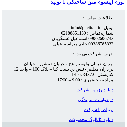
لورم ایپسوم متن ساختگی با تولید
اطلاعات تماس :
ایمیل : info@pnetiran.ir
شماره تماس : 02188851139
09902606733 اسماعیل عسگریان
09386785833 خانم میراسماعیلی
آدرس شرکت پی نت :
تهران خیابان ولیعصر عج - خیابان دمشق – خیابان
برادران مظفر - نبش بن بست کیا – پلاک 100 – واحد 12
کد پستی : 1416734372
مراجعه حضوری : 9:00 – 17:00
دانلود رزومه شرکت
درخواست نمایندگی
ارتباط با شرکت
دانلود کاتالوگ محصولات