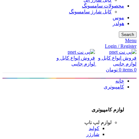
محصولات سامسونگ
کابل شارژ سامسونگ
موس
هولدر
Search
Menu
Login / Register
0
items
0
تومان
خانه
کامپیوتری
لوازم کامپیوتری
لوازم لپ تاپ
کولپد
شارژر