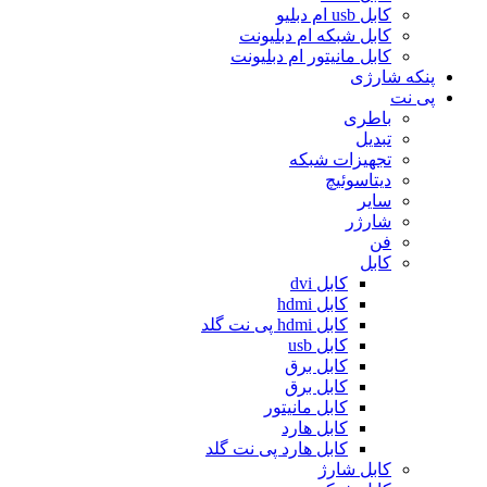
کابل usb ام دبلیو
کابل شبکه ام دبلیونت
کابل مانیتور ام دبلیونت
پنکه شارژی
پی نت
باطری
تبدیل
تجهیزات شبکه
دیتاسوئیچ
سایر
شارژر
فن
کابل
کابل dvi
کابل hdmi
کابل hdmi پی نت گلد
کابل usb
کابل برق
کابل برق
کابل مانیتور
کابل هارد
کابل هارد پی نت گلد
کابل شارژ