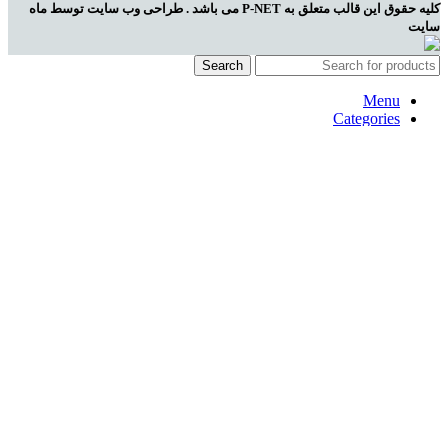
کلیه حقوق این قالب متعلق به P-NET می باشد . طراحی وب سایت توسط ماه
سایت
Search
Menu
Categories
خانه
کامپیوتری
موبایلی
صوتی و تصویری
لیست قیمت
مراکز گارانتی
خانه
کامپیوتری
موبایلی
صوتی و تصویری
لیست قیمت
مراکز گارانتی
Wishlist
Compare
Login / Register