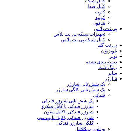
کابل شبکه
کابل صدا
کارت
کولپد
هدفون
پی نت پلاس
تجهیزات شبکه پی نت پلاس
کابل شبکه پی نت پلاس
پی نت گلد
تلویزیون
تونر
دسته بندی نشده
رینگ لایت
سایر
شارژر
پک شش تایی شارژر
پک شش تایی کلگی شارژر
فندکی
پک شش تایی شارژر فندکی
شارژر فندکی با کابل میکرو
شارژر فندکی باکابل آیفون
شارژر فندکی باکابل تایپ سی
کلگی شارژر فندکی
یو اس بی USB