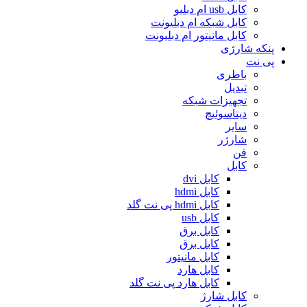
کابل usb ام دبلیو
کابل شبکه ام دبلیونت
کابل مانیتور ام دبلیونت
پنکه شارژی
پی نت
باطری
تبدیل
تجهیزات شبکه
دیتاسوئیچ
سایر
شارژر
فن
کابل
کابل dvi
کابل hdmi
کابل hdmi پی نت گلد
کابل usb
کابل برق
کابل برق
کابل مانیتور
کابل هارد
کابل هارد پی نت گلد
کابل شارژ