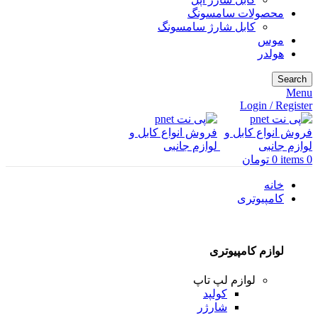
محصولات سامسونگ
کابل شارژ سامسونگ
موس
هولدر
Search
Menu
Login / Register
0
items
0
تومان
خانه
کامپیوتری
لوازم کامپیوتری
لوازم لپ تاپ
کولپد
شارژر