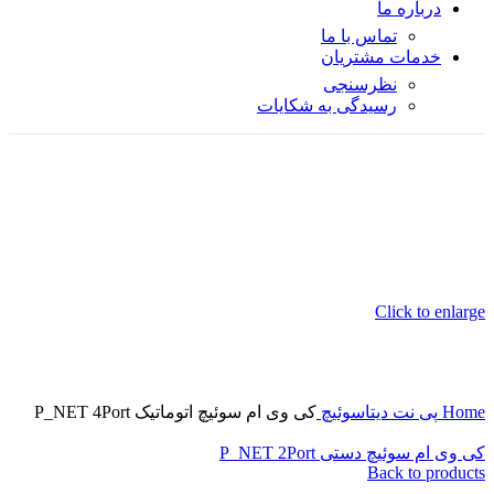
درباره ما
تماس با ما
خدمات مشتریان
نظرسنجی
رسیدگی به شکایات
Click to enlarge
Home
پی نت
دیتاسوئیچ
کی وی ام سوئیچ اتوماتیک P_NET 4Port
کی وی ام سوئیچ دستی P_NET 2Port
Back to products